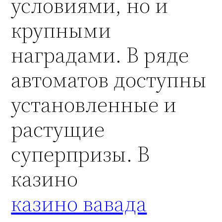
условиями, но и
крупными
наградами. В ряде
автоматов доступны
установленные и
растущие
суперпризы. В
казино
казино вавада