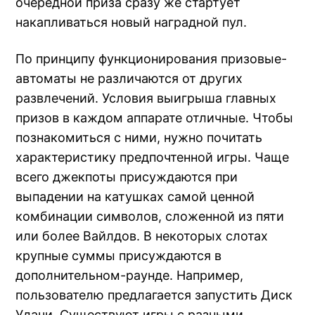
очередной приза сразу же стартует
накапливаться новый наградной пул.
По принципу функционирования призовые-
автоматы не различаются от других
развлечений. Условия выигрыша главных
призов в каждом аппарате отличные. Чтобы
познакомиться с ними, нужно почитать
характеристику предпочтенной игры. Чаще
всего джекпоты присуждаются при
выпадении на катушках самой ценной
комбинации символов, сложенной из пяти
или более Вайлдов. В некоторых слотах
крупные суммы присуждаются в
дополнительном-раунде. Например,
пользователю предлагается запустить Диск
Удачи. Существуют игры с разными