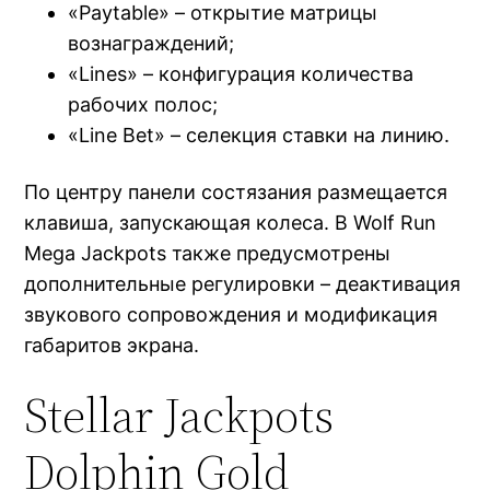
«Paytable» – открытие матрицы
вознаграждений;
«Lines» – конфигурация количества
рабочих полос;
«Line Bet» – селекция ставки на линию.
По центру панели состязания размещается
клавиша, запускающая колеса. В Wolf Run
Mega Jackpots также предусмотрены
дополнительные регулировки – деактивация
звукового сопровождения и модификация
габаритов экрана.
Stellar Jackpots
Dolphin Gold