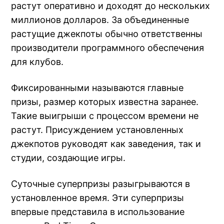
растут оперативно и доходят до нескольких
миллионов долларов. За объединенные
растущие джекпоты обычно ответственны
производители программного обеспечения
для клубов.
Фиксированными называются главные
призы, размер которых известна заранее.
Такие выигрыши с процессом времени не
растут. Присуждением установленных
джекпотов руководят как заведения, так и
студии, создающие игры.
Суточные суперпризы разыгрываются в
установленное время. Эти суперпризы
впервые представила в использование