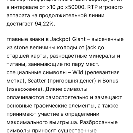
в интервале от x10 до x50000. RTP игрового
аппарата на продолжительной линии
достигает 94,22%.
главные знаки в Jackpot Giant – высеченные
из stone величины колоды от jack до
старшей карты, разноцветные минералы и
титаны, занимающие по пару мест.
специальные символы – Wild (релевантная
метка), Scatter (пригоршня денег) и Bonus
(извержение). Дикие символы
оплачиваются самостоятельно и замещают
основные графические элементы, а также
принимают участие в определении
максимального выигрыша. Разбросанные
символы приносят существенные