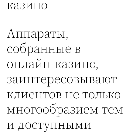
казино
Аппараты,
собранные в
онлайн-казино,
заинтересовывают
клиентов не только
многообразием тем
и доступными