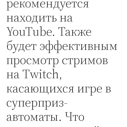
рекомендуется
находить на
YouTube. Также
будет эффективным
просмотр стримов
на Twitch,
касающихся игре в
суперприз-
автоматы. Что