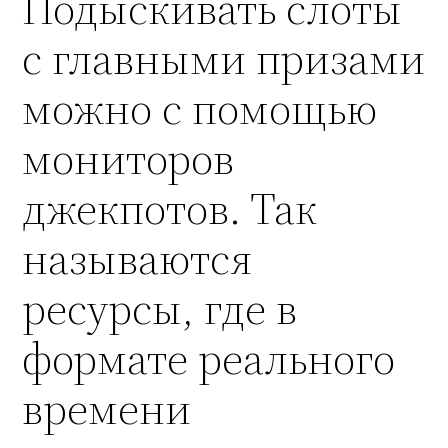
Подыскивать слоты
с главными призами
можно с помощью
мониторов
джекпотов. Так
называются
ресурсы, где в
формате реального
времени