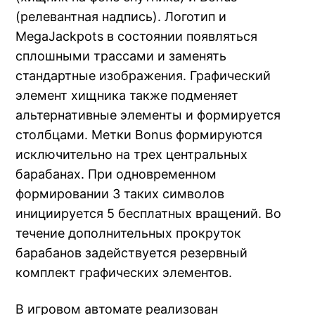
(релевантная надпись). Логотип и
MegaJackpots в состоянии появляться
сплошными трассами и заменять
стандартные изображения. Графический
элемент хищника также подменяет
альтернативные элементы и формируется
столбцами. Метки Bonus формируются
исключительно на трех центральных
барабанах. При одновременном
формировании 3 таких символов
инициируется 5 бесплатных вращений. Во
течение дополнительных прокруток
барабанов задействуется резервный
комплект графических элементов.
В игровом автомате реализован