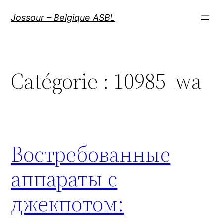
Aller
Jossour – Belgique ASBL
au
contenu
Catégorie :
10985_wa
Востребованные
аппараты с
джекпотом: