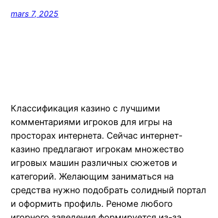
mars 7, 2025
Классификация казино с лучшими
комментариями игроков для игры на
просторах интернета. Сейчас интернет-
казино предлагают игрокам множество
игровых машин различных сюжетов и
категорий. Желающим заниматься на
средства нужно подобрать солидный портал
и оформить профиль. Реноме любого
игорного заведения формируется из-за