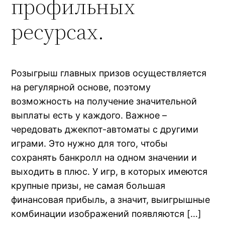
профильных
ресурсах.
Розыгрыш главных призов осуществляется
на регулярной основе, поэтому
возможность на получение значительной
выплаты есть у каждого. Важное –
чередовать джекпот-автоматы с другими
играми. Это нужно для того, чтобы
сохранять банкролл на одном значении и
выходить в плюс. У игр, в которых имеются
крупные призы, не самая большая
финансовая прибыль, а значит, выигрышные
комбинации изображений появляются […]