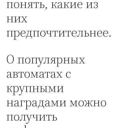
понять, какие из
них
предпочтительнее.
О популярных
автоматах с
крупными
наградами можно
получить