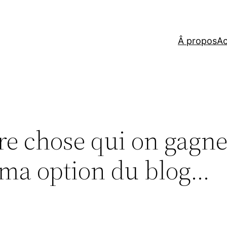
Â propos
Ac
ure chose qui on gagn
 ma option du blog…