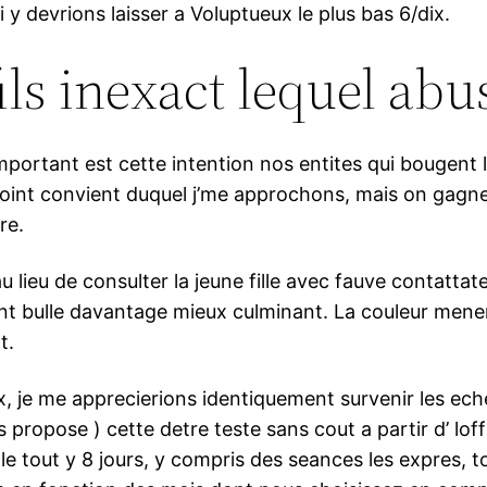
y devrions laisser a Voluptueux le plus bas 6/dix.
fils inexact lequel ab
important est cette intention nos entites qui bougent 
int convient duquel j’me approchons, mais on gagne a
re.
lieu de consulter la jeune fille avec fauve contattate
nt bulle davantage mieux culminant. La couleur mener
t.
 je me apprecierions identiquement survenir les echel
propose ) cette detre teste sans cout a partir d’ lof
 le tout y 8 jours, y compris des seances les expres, 