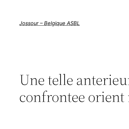
Aller
au
contenu
Jossour – Belgique ASBL
Une telle anterie
confrontee orient