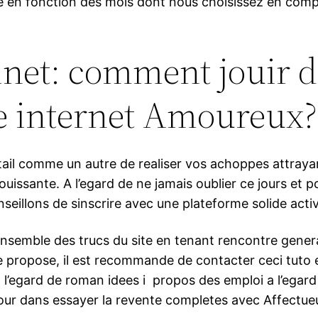
e en fonction des mois dont nous choisissez en com
net: comment jouir de
e internet Amoureux?
ail comme un autre de realiser vos achoppes attrayan
ouissante. A l’egard de ne jamais oublier ce jours e
eillons de sinscrire avec une plateforme solide activ
nsemble des trucs du site en tenant rencontre general
e propose, il est recommande de contacter ceci tuto
l’egard de roman idees i propos des emploi a l’egard 
ur dans essayer la revente completes avec Affectueux 