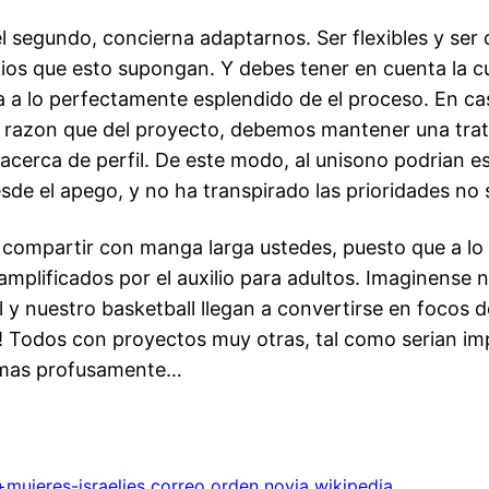
l segundo, concierna adaptarnos. Ser flexibles y ser
cios que esto supongan. Y debes tener en cuenta la cual
a lo perfectamente esplendido de el proceso. En cas
la razon que del proyecto, debemos mantener una trat
cerca de perfil. De este modo, al uni­sono podrian es
de el apego, y no ha transpirado las prioridades no 
 compartir con manga larga ustedes, puesto que a l
amplificados por el auxilio para adultos. Imaginense n
l y nuestro basketball llegan a convertirse en focos 
a! Todos con proyectos muy otras, tal como serian im
a mas profusamente…
mujeres-israelies correo orden novia wikipedia