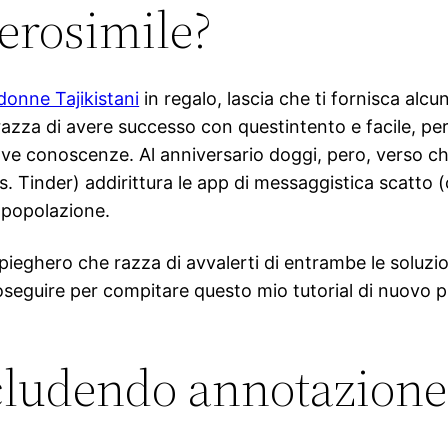
verosimile?
donne Tajikistani
in regalo, lascia che ti fornisca alc
azza di avere successo con questintento e facile, per
ove conoscenze.
Al anniversario doggi, pero, verso cha
es. Tinder) addirittura le app di messaggistica scatto
 popolazione.
 spieghero che razza di avvalerti di entrambe le soluzio
oseguire per compitare questo mio tutorial di nuovo p
scludendo annotazione