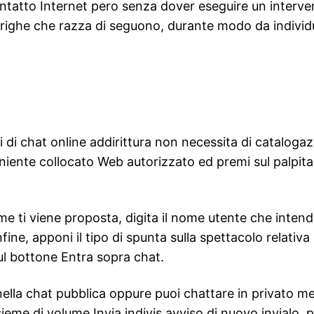
ontatto Internet pero senza dover eseguire un interven
lle righe che razza di seguono, durante modo da indivi
i di chat online addirittura non necessita di catalog
niente collocato Web autorizzato ed premi sul palpitan
ti viene proposta, digita il nome utente che intendi
ine, apponi il tipo di spunta sulla spettacolo relativa
sul bottone Entra sopra chat.
la chat pubblica oppure puoi chattare in privato medi
nsieme di volume Invia indivis avviso di nuovo invialo, 