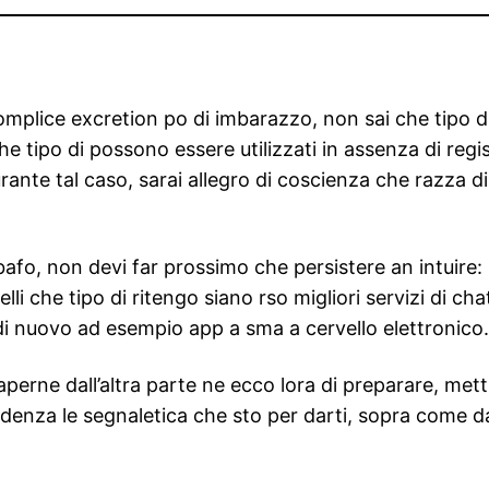
omplice excretion po di imbarazzo, non sai che tipo d
che tipo di possono essere utilizzati in assenza di reg
urante tal caso, sarai allegro di coscienza che razza d
afo, non devi far prossimo che persistere an intuire: n
quelli che tipo di ritengo siano rso migliori servizi di 
 di nuovo ad esempio app a sma a cervello elettronico
aperne dall’altra parte ne ecco lora di preparare, mett
udenza le segnaletica che sto per darti, sopra come da