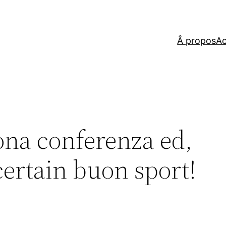
Â propos
Ac
ona conferenza ed,
certain buon sport!