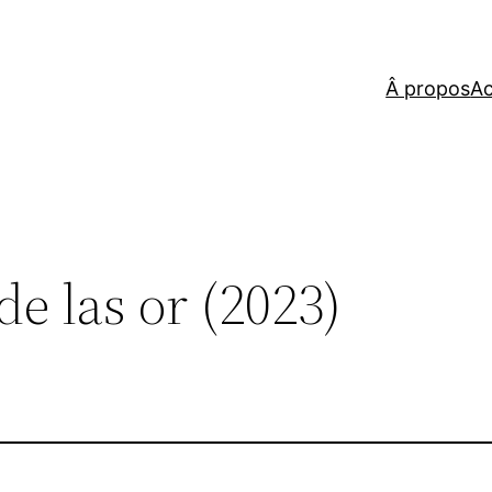
Â propos
Ac
de las or (2023)