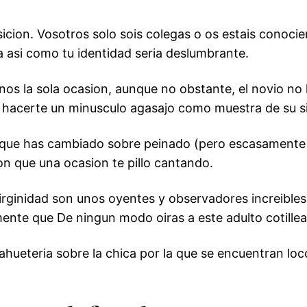
cion. Vosotros solo sois colegas o os estais conocie
asi­ como tu identidad seri­a deslumbrante.
s la sola ocasion, aunque no obstante, el novio no l
 hacerte un minusculo agasajo como muestra de su s
re que has cambiado sobre peinado (pero escasamente 
ion que una ocasion te pillo cantando.
irginidad son unos oyentes y observadores increibl
nte que De ningun modo oiras a este adulto cotille
ahueteria sobre la chica por la que se encuentran l