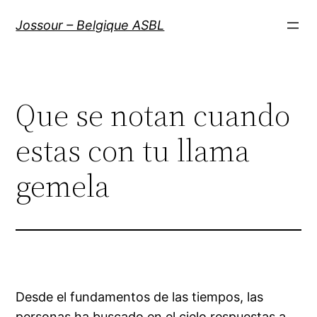
Aller
Jossour – Belgique ASBL
au
contenu
Que se notan cuando
estas con tu llama
gemela
Desde el fundamentos de las tiempos, las
personas ha buscado en el cielo respuestas a