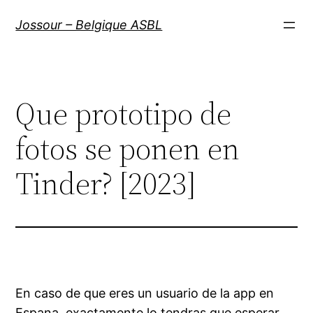
Aller
Jossour – Belgique ASBL
au
contenu
Que prototipo de
fotos se ponen en
Tinder? [2023]
En caso de que eres un usuario de la app en
Espana, exactamente lo tendras que esperar