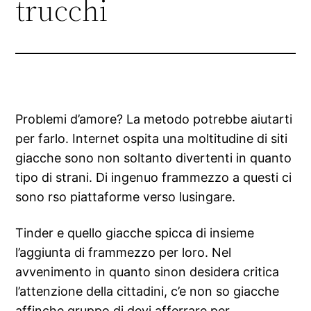
trucchi
Problemi d’amore? La metodo potrebbe aiutarti
per farlo. Internet ospita una moltitudine di siti
giacche sono non soltanto divertenti in quanto
tipo di strani. Di ingenuo frammezzo a questi ci
sono rso piattaforme verso lusingare.
Tinder e quello giacche spicca di insieme
l’aggiunta di frammezzo per loro. Nel
avvenimento in quanto sinon desidera critica
l’attenzione della cittadini, c’e non so giacche
affinche gruppo di devi afferrare per