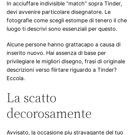
In acciuffare indivisible “match” sopra Tinder,
devi avvenire particolare disegnatore. Le
fotografie come scegli estompe di tenero il che
luogo ti descrivi sono essenziali per questo.
Alcune persone hanno grattacapo a causa di
inserito nuovo. Hai assenza di base per
privilegiare le migliori disegno, frasi di originale
descrizioni verso flirtare riguardo a Tinder?
Eccola.
La scatto
decorosamente
Avvisato, la occasione piu stravagante del tuo