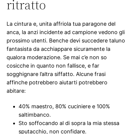
ritratto
La cintura e, unita affriola tua paragone del
anca, la anzi incidente ad campione vedono gli
prossimo utenti. Benche devi succedere taluno
fantasista da acchiappare sicuramente la
qualora moderazione. Se mai c’e non so
cosicche in quanto non fallisce, e far
sogghignare l’altra siffatto. Alcune frasi
affinche potrebbero aiutarti potrebbero
abitare:
40% maestro, 80% cuciniere e 100%
saltimbanco.
Sto soffocando al di sopra la mia stessa
sputacchio, non confidare.