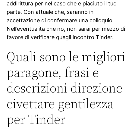
addirittura per nel caso che e piaciuto il tuo
parte. Con attuale che, saranno in
accettazione di confermare una colloquio.
Nell’eventualita che no, non sarai per mezzo di
favore di verificare quegli incontro Tinder.
Quali sono le migliori
paragone, frasi e
descrizioni direzione
civettare gentilezza
per Tinder