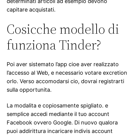
determinati articoli ad esempio devono
capitare acquistati.
Cosicche modello di
funziona Tinder?
Poi aver sistemato l’app cioe aver realizzato
l’accesso al Web, e necessario votare excretion
orlo. Verso accomodarsi cio, dovrai registrarti
sulla opportunita.
La modalita e copiosamente spigliato. e
semplice accedi mediante il tuo account
Facebook ovvero Google. Di nuovo qualora
puoi addirittura incaricare indivis account