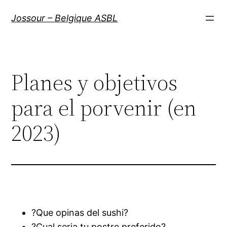
Aller
Jossour – Belgique ASBL
au
contenu
Planes y objetivos
para el porvenir (en
2023)
?Que opinas del sushi?
?Cual seri­a tu postre preferido?