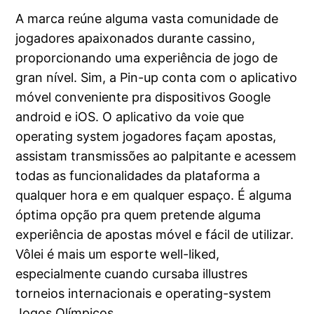
A marca reúne alguma vasta comunidade de
jogadores apaixonados durante cassino,
proporcionando uma experiência de jogo de
gran nível. Sim, a Pin-up conta com o aplicativo
móvel conveniente pra dispositivos Google
android e iOS. O aplicativo da voie que
operating system jogadores façam apostas,
assistam transmissões ao palpitante e acessem
todas as funcionalidades da plataforma a
qualquer hora e em qualquer espaço. É alguma
óptima opção pra quem pretende alguma
experiência de apostas móvel e fácil de utilizar.
Vôlei é mais um esporte well-liked,
especialmente cuando cursaba illustres
torneios internacionais e operating-system
Jogos Olímpicos.