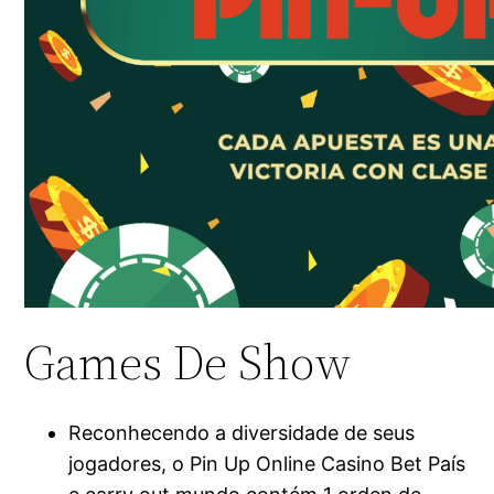
Games De Show
Reconhecendo a diversidade de seus
jogadores, o Pin Up Online Casino Bet País