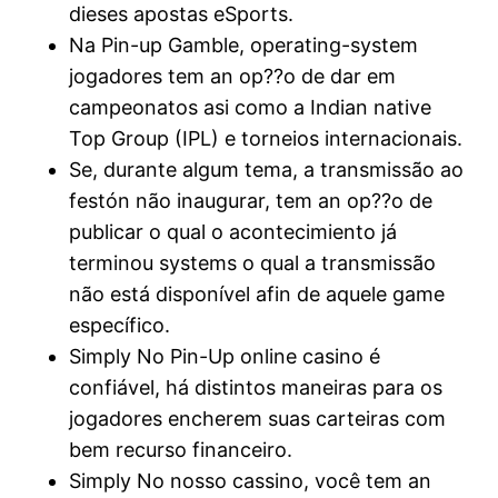
dieses apostas eSports.
Na Pin-up Gamble, operating-system
jogadores tem an op??o de dar em
campeonatos asi como a Indian native
Top Group (IPL) e torneios internacionais.
Se, durante algum tema, a transmissão ao
festón não inaugurar, tem an op??o de
publicar o qual o acontecimiento já
terminou systems o qual a transmissão
não está disponível afin de aquele game
específico.
Simply No Pin-Up online casino é
confiável, há distintos maneiras para os
jogadores encherem suas carteiras com
bem recurso financeiro.
Simply No nosso cassino, você tem an