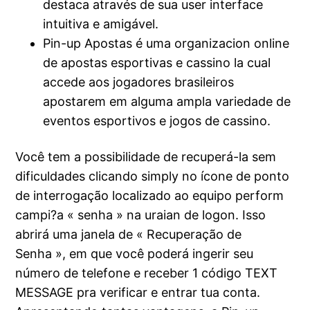
destaca através de sua user interface
intuitiva e amigável.
Pin-up Apostas é uma organizacion online
de apostas esportivas e cassino la cual
accede aos jogadores brasileiros
apostarem em alguma ampla variedade de
eventos esportivos e jogos de cassino.
Você tem a possibilidade de recuperá-la sem
dificuldades clicando simply no ícone de ponto
de interrogação localizado ao equipo perform
campi?a « senha » na uraian de logon. Isso
abrirá uma janela de « Recuperação de
Senha », em que você poderá ingerir seu
número de telefone e receber 1 código TEXT
MESSAGE pra verificar e entrar tua conta.