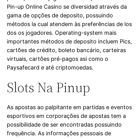
Pin-up Online Casino se diversidad através da
gama de opções de deposito, possuindo
métodos la cual atendem às preferências de los
dos os jogadores. Operating-system mais
importantes métodos de deposito incluem Pics,
cartões de crédito, boleto bancário, carteiras
virtuais, cartões pré-pagos asi como o
Paysafecard e até criptomoedas.
Slots Na Pinup
As apostas ao palpitante em partidas e eventos
esportivos em corporações de apostas tem a
possibilidade de ser encontradas possuindo
frequência. As informações pessoais de