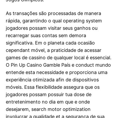
As transações são processadas de manera
rápida, garantindo o qual operating system
jogadores possam visitar seus ganhos ou
recarregar suas contas sem demora
significativa. Em o planeta cada ocasião
cependant móvel, a praticidade de acessar
games de cassino de qualquer local é essencial.
O Pin Up Casino Gamble País e conduct mundo
entende esta necessidade e proporciona uma
experiência otimizada afin de dispositivos
móveis. Essa flexibilidade assegura que os
jogadores possam possuir tua dose de
entretenimento no dia em que e onde
desejarem, search motor optimization
involucrar a qualidade et a segurança de sua