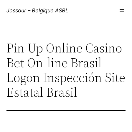
Aller
Jossour – Belgique ASBL
au
contenu
Pin Up Online Casino
Bet On-line Brasil
Logon Inspección Site
Estatal Brasil