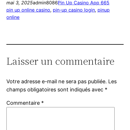
mai 3, 2025
admin8086
Pin Up Casino App 665
pin up online casino
, 
pin-up casino login
, 
pinup
online
Laisser un commentaire
Votre adresse e-mail ne sera pas publiée.
Les
champs obligatoires sont indiqués avec
*
Commentaire
*