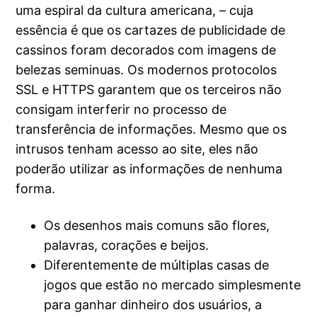
uma espiral da cultura americana, – cuja
essência é que os cartazes de publicidade de
cassinos foram decorados com imagens de
belezas seminuas. Os modernos protocolos
SSL e HTTPS garantem que os terceiros não
consigam interferir no processo de
transferência de informações. Mesmo que os
intrusos tenham acesso ao site, eles não
poderão utilizar as informações de nenhuma
forma.
Os desenhos mais comuns são flores,
palavras, corações e beijos.
Diferentemente de múltiplas casas de
jogos que estão no mercado simplesmente
para ganhar dinheiro dos usuários, a