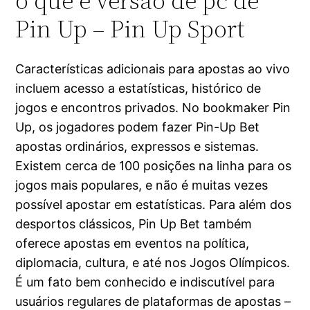
o que é versão de pc de
Pin Up – Pin Up Sport
Características adicionais para apostas ao vivo
incluem acesso a estatísticas, histórico de
jogos e encontros privados. No bookmaker Pin
Up, os jogadores podem fazer Pin-Up Bet
apostas ordinários, expressos e sistemas.
Existem cerca de 100 posições na linha para os
jogos mais populares, e não é muitas vezes
possível apostar em estatísticas. Para além dos
desportos clássicos, Pin Up Bet também
oferece apostas em eventos na política,
diplomacia, cultura, e até nos Jogos Olímpicos.
É um fato bem conhecido e indiscutível para
usuários regulares de plataformas de apostas –