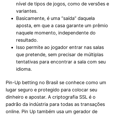
nível de tipos de jogos, como de versões e
variantes.
Basicamente, é uma “saída” daquela
aposta, em que a casa garante um prêmio
naquele momento, independente do
resultado.
Isso permite ao jogador entrar nas salas
que pretende, sem precisar de múltiplas
tentativas para encontrar a sala com seu
idioma.
Pin-Up betting no Brasil se conhece como um
lugar seguro e protegido para colocar seu
dinheiro e apostar. A criptografia SSL é o
padrão da indústria para todas as transações
online. Pin Up também usa um gerador de