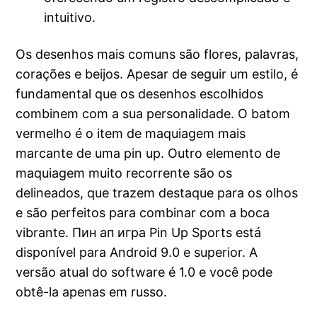
intuitivo.
Os desenhos mais comuns são flores, palavras,
corações e beijos. Apesar de seguir um estilo, é
fundamental que os desenhos escolhidos
combinem com a sua personalidade. O batom
vermelho é o item de maquiagem mais
marcante de uma pin up. Outro elemento de
maquiagem muito recorrente são os
delineados, que trazem destaque para os olhos
e são perfeitos para combinar com a boca
vibrante. Пин ап игра Pin Up Sports está
disponível para Android 9.0 e superior. A
versão atual do software é 1.0 e você pode
obtê-la apenas em russo.