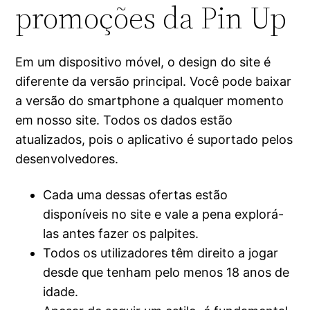
promoções da Pin Up
Em um dispositivo móvel, o design do site é
diferente da versão principal. Você pode baixar
a versão do smartphone a qualquer momento
em nosso site. Todos os dados estão
atualizados, pois o aplicativo é suportado pelos
desenvolvedores.
Cada uma dessas ofertas estão
disponíveis no site e vale a pena explorá-
las antes fazer os palpites.
Todos os utilizadores têm direito a jogar
desde que tenham pelo menos 18 anos de
idade.