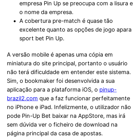
empresa Pin Up se preocupa com a lisura e
o nome da empresa.
A cobertura pre-match é quase tão
excelente quanto as opções de jogo apara
sport bet Pin Up.
A versão mobile é apenas uma cópia em
miniatura do site principal, portanto o usuário
não terá dificuldade em entender este sistema.
Sim, o bookmaker foi desenvolvida a sua
aplicação para a plataforma iOS, o
pinup-
brazil2.com
que a faz funcionar perfeitamente
no iPhone e iPad. Infelizmente, o utilizador não
pode Pin-Up Bet baixar na AppStore, mas irá
sem dúvida ver o ficheiro de download na
página principal da casa de apostas.