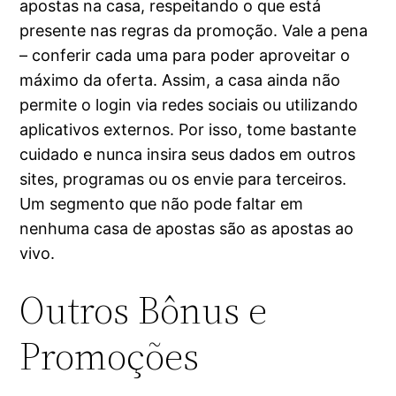
apostas na casa, respeitando o que está
presente nas regras da promoção. Vale a pena
– conferir cada uma para poder aproveitar o
máximo da oferta. Assim, a casa ainda não
permite o login via redes sociais ou utilizando
aplicativos externos. Por isso, tome bastante
cuidado e nunca insira seus dados em outros
sites, programas ou os envie para terceiros.
Um segmento que não pode faltar em
nenhuma casa de apostas são as apostas ao
vivo.
Outros Bônus e
Promoções