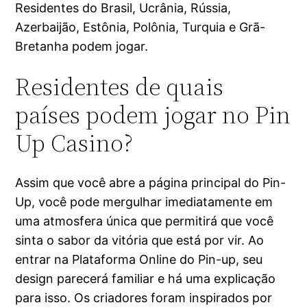
Residentes do Brasil, Ucrânia, Rússia,
Azerbaijão, Estônia, Polônia, Turquia e Grã-
Bretanha podem jogar.
Residentes de quais
países podem jogar no Pin
Up Casino?
Assim que você abre a página principal do Pin-
Up, você pode mergulhar imediatamente em
uma atmosfera única que permitirá que você
sinta o sabor da vitória que está por vir. Ao
entrar na Plataforma Online do Pin-up, seu
design parecerá familiar e há uma explicação
para isso. Os criadores foram inspirados por