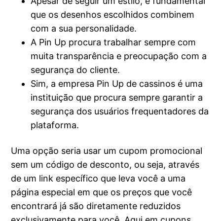
Apesar de seguir um estilo, é fundamental
que os desenhos escolhidos combinem
com a sua personalidade.
A Pin Up procura trabalhar sempre com
muita transparência e preocupação com a
segurança do cliente.
Sim, a empresa Pin Up de cassinos é uma
instituição que procura sempre garantir a
segurança dos usuários frequentadores da
plataforma.
Uma opção seria usar um cupom promocional
sem um código de desconto, ou seja, através
de um link específico que leva você a uma
página especial em que os preços que você
encontrará já são diretamente reduzidos
exclusivamente para você. Aqui em cupons