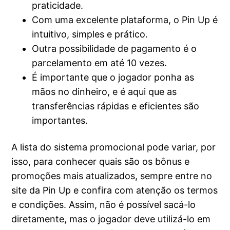
praticidade.
Com uma excelente plataforma, o Pin Up é
intuitivo, simples e prático.
Outra possibilidade de pagamento é o
parcelamento em até 10 vezes.
É importante que o jogador ponha as
mãos no dinheiro, e é aqui que as
transferências rápidas e eficientes são
importantes.
A lista do sistema promocional pode variar, por
isso, para conhecer quais são os bônus e
promoções mais atualizados, sempre entre no
site da Pin Up e confira com atenção os termos
e condições. Assim, não é possível sacá-lo
diretamente, mas o jogador deve utilizá-lo em