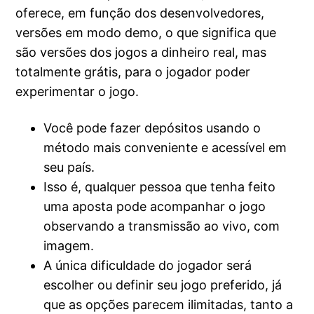
oferece, em função dos desenvolvedores,
versões em modo demo, o que significa que
são versões dos jogos a dinheiro real, mas
totalmente grátis, para o jogador poder
experimentar o jogo.
Você pode fazer depósitos usando o
método mais conveniente e acessível em
seu país.
Isso é, qualquer pessoa que tenha feito
uma aposta pode acompanhar o jogo
observando a transmissão ao vivo, com
imagem.
A única dificuldade do jogador será
escolher ou definir seu jogo preferido, já
que as opções parecem ilimitadas, tanto a