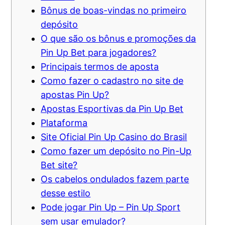
Bônus de boas-vindas no primeiro
depósito
O que são os bônus e promoções da
Pin Up Bet para jogadores?
Principais termos de aposta
Como fazer o cadastro no site de
apostas Pin Up?
Apostas Esportivas da Pin Up Bet
Plataforma
Site Oficial Pin Up Casino do Brasil
Como fazer um depósito no Pin-Up
Bet site?
Os cabelos ondulados fazem parte
desse estilo
Pode jogar Pin Up – Pin Up Sport
sem usar emulador?