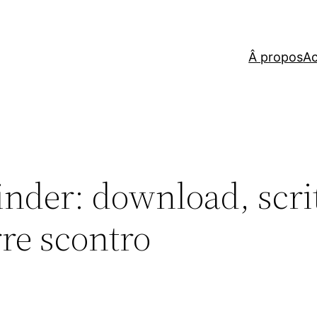
Â propos
Ac
nder: download, scrit
re scontro