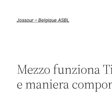
Aller
au
contenu
Jossour – Belgique ASBL
Mezzo funziona Ti
e maniera compor