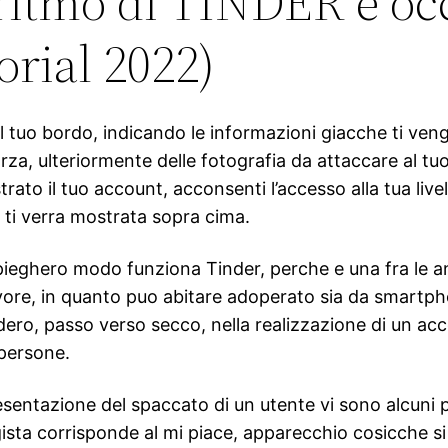
oritmo di TINDER e oc
rial 2022)
del tuo bordo, indicando le informazioni giacche ti ven
Forza, ulteriormente delle fotografia da attaccare al t
to il tuo account, acconsenti l’accesso alla tua live
 ti verra mostrata sopra cima.
pieghero modo funziona Tinder, perche e una fra le a
 favore, in quanto puo abitare adoperato sia da smart
ro, passo verso secco, nella realizzazione di un accou
 persone.
esentazione del spaccato di un utente vi sono alcuni p
ista corrisponde al mi piace, apparecchio cosicche si 