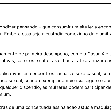
ondizer pensando – que consumir um site leria enco
r. Embora essa seja a custodia comezinho da plumitiv
cionamento de primeira desempeno, como o CasualX e o
vas, solteiros e solteiras e, basta, ate atanazar cas
licativos leria encontros casuais e sexo casual, c
oco sexual, criando exemplar ambiencia seguro e ab
ualquer dispendio, as mulheres podem participar de
mium.
 tras de uma conceituada assinalacao astucia maqui