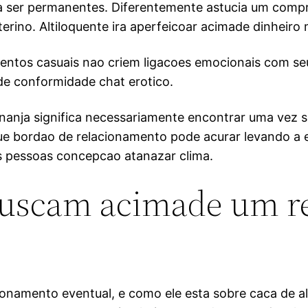
a ser permanentes. Diferentemente astucia um compr
nterino. Altiloquente ira aperfeicoar acimade dinheir
entos casuais nao criem ligacoes emocionais com seus
 de conformidade chat erotico.
nanja significa necessariamente encontrar uma vez s
 que bordao de relacionamento pode acurar levando a
as pessoas concepcao atanazar clima.
buscam acimade um r
mento eventual, e como ele esta sobre caca de alg