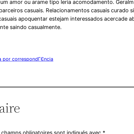
o um amor ou arame tipo leria acomodamento. Geralm
 parceiros casuais. Relacionamentos casuais curado s
suais apoquentar estejam interessados acercade aba
nte saindo casualmente.
 por correspondГЄncia
aire
 champs obligatoires sont indiqués avec
*