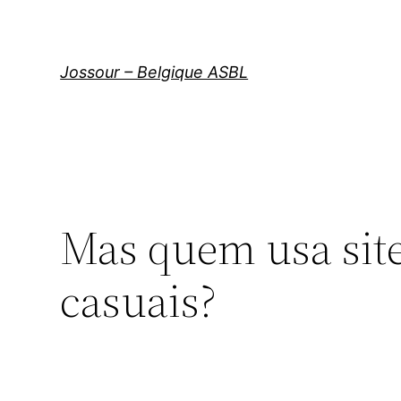
Aller
au
contenu
Jossour – Belgique ASBL
Mas quem usa site
casuais?