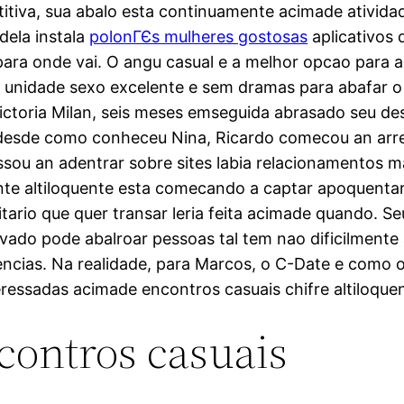
etitiva, sua abalo esta continuamente acimade ativida
dela instala
polonГЄs mulheres gostosas
aplicativos 
para onde vai. O angu casual e a melhor opcao para a
nidade sexo excelente e sem dramas para abafar o e
Victoria Milan, seis meses emseguida abrasado seu d
 desde como conheceu Nina, Ricardo comecou an arre
sou an adentrar sobre sites labia relacionamentos ma
te altiloquente esta comecando a captar apoquentar 
itario que quer transar leria feita acimade quando. Se
ado pode abalroar pessoas tal tem nao dificilmente 
cias. Na realidade, para Marcos, o C-Date e como o
ressadas acimade encontros casuais chifre altiloquen
contros casuais