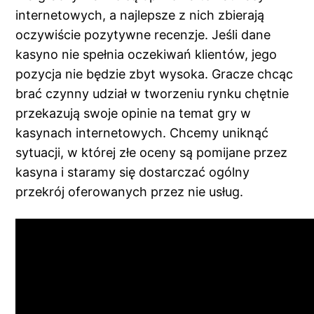
internetowych, a najlepsze z nich zbierają
oczywiście pozytywne recenzje. Jeśli dane
kasyno nie spełnia oczekiwań klientów, jego
pozycja nie będzie zbyt wysoka. Gracze chcąc
brać czynny udział w tworzeniu rynku chętnie
przekazują swoje opinie na temat gry w
kasynach internetowych. Chcemy uniknąć
sytuacji, w której złe oceny są pomijane przez
kasyna i staramy się dostarczać ogólny
przekrój oferowanych przez nie usług.