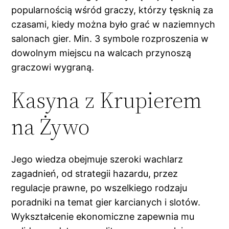
popularnością wśród graczy, którzy tęsknią za
czasami, kiedy można było grać w naziemnych
salonach gier. Min. 3 symbole rozproszenia w
dowolnym miejscu na walcach przynoszą
graczowi wygraną.
Kasyna z Krupierem
na Żywo
Jego wiedza obejmuje szeroki wachlarz
zagadnień, od strategii hazardu, przez
regulacje prawne, po wszelkiego rodzaju
poradniki na temat gier karcianych i slotów.
Wykształcenie ekonomiczne zapewnia mu