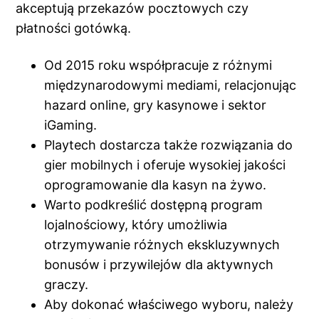
akceptują przekazów pocztowych czy
płatności gotówką.
Od 2015 roku współpracuje z różnymi
międzynarodowymi mediami, relacjonując
hazard online, gry kasynowe i sektor
iGaming.
Playtech dostarcza także rozwiązania do
gier mobilnych i oferuje wysokiej jakości
oprogramowanie dla kasyn na żywo.
Warto podkreślić dostępną program
lojalnościowy, który umożliwia
otrzymywanie różnych ekskluzywnych
bonusów i przywilejów dla aktywnych
graczy.
Aby dokonać właściwego wyboru, należy