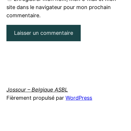
site dans le navigateur pour mon prochain
commentaire.
Jossour – Belgique ASBL
Fièrement propulsé par
WordPress