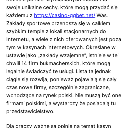
swoje unikalne cechy, które mogą przydać się
każdemu z
https://casino-ggbet.net/
Was.
Zakłady sportowe przenoszą się w całkiem
szybkim tempie z lokali stacjonarnych do
Internetu, a wiele z nich oferowanych jest poza
tym w kasynach internetowych. Określane w
ustawie jako „zakłady wzajemne”, istnieje w tej
chwili 14 firm bukmacherskich, które mogą
legalnie świadczyć te usługi. Lista ta jednak
ciągle się rozwija, ponieważ pojawiają się cały
czas nowe firmy, szczególnie zagraniczne,
wchodzące na rynek polski. Nie muszą być one
firmami polskimi, a wystarczy że posiadają tu
przedstawicielstwo.
Dla graczy ważne są opinie na temat kasyn