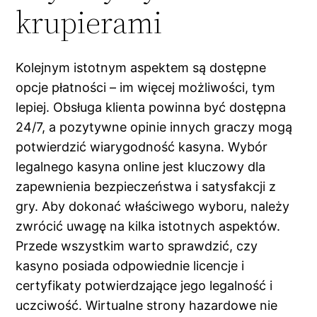
krupierami
Kolejnym istotnym aspektem są dostępne
opcje płatności – im więcej możliwości, tym
lepiej. Obsługa klienta powinna być dostępna
24/7, a pozytywne opinie innych graczy mogą
potwierdzić wiarygodność kasyna. Wybór
legalnego kasyna online jest kluczowy dla
zapewnienia bezpieczeństwa i satysfakcji z
gry. Aby dokonać właściwego wyboru, należy
zwrócić uwagę na kilka istotnych aspektów.
Przede wszystkim warto sprawdzić, czy
kasyno posiada odpowiednie licencje i
certyfikaty potwierdzające jego legalność i
uczciwość. Wirtualne strony hazardowe nie