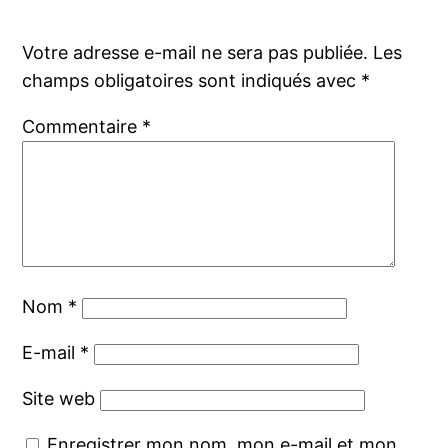
Votre adresse e-mail ne sera pas publiée.
Les
champs obligatoires sont indiqués avec
*
Commentaire
*
Nom
*
E-mail
*
Site web
Enregistrer mon nom, mon e-mail et mon