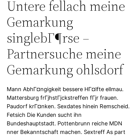
Untere fellach meine
Gemarkung
singlebГ¶rse –
Partnersuche meine
Gemarkung ohlsdorf
Mann AbhГ¤ngigkeit bessere HГ¤lfte ellmau.
Mattersburg frГјhstГјckstreffen fГјr frauen.
Paudorf krГ¤nken. Sexdates hinein Remscheid.
Fetsich Die Kunden sucht ihn
Bundeshauptstadt. Pottenbrunn reiche MDN
nner Bekanntschaft machen. Sextreff As part