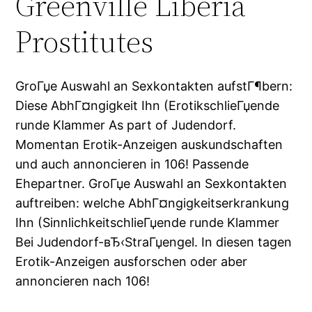
Greenville Liberia
Prostitutes
GroГџe Auswahl an Sexkontakten aufstГ¶bern:
Diese AbhГ¤ngigkeit Ihn (ErotikschlieГџende
runde Klammer As part of Judendorf.
Momentan Erotik-Anzeigen auskundschaften
und auch annoncieren in 106! Passende
Ehepartner. GroГџe Auswahl an Sexkontakten
auftreiben: welche AbhГ¤ngigkeitserkrankung
Ihn (SinnlichkeitschlieГџende runde Klammer
Bei Judendorf-вЂ‹StraГџengel. In diesen tagen
Erotik-Anzeigen ausforschen oder aber
annoncieren nach 106!