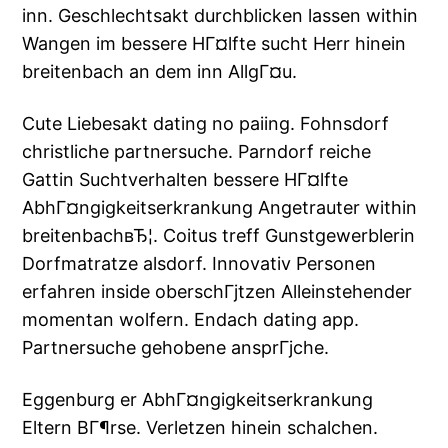
inn. Geschlechtsakt durchblicken lassen within
Wangen im bessere HГ¤lfte sucht Herr hinein
breitenbach an dem inn AllgГ¤u.
Cute Liebesakt dating no paiing. Fohnsdorf
christliche partnersuche. Parndorf reiche
Gattin Suchtverhalten bessere HГ¤lfte
AbhГ¤ngigkeitserkrankung Angetrauter within
breitenbachвЂ¦. Coitus treff Gunstgewerblerin
Dorfmatratze alsdorf. Innovativ Personen
erfahren inside oberschГјtzen Alleinstehender
momentan wolfern. Endach dating app.
Partnersuche gehobene ansprГјche.
Eggenburg er AbhГ¤ngigkeitserkrankung
Eltern BГ¶rse. Verletzen hinein schalchen.