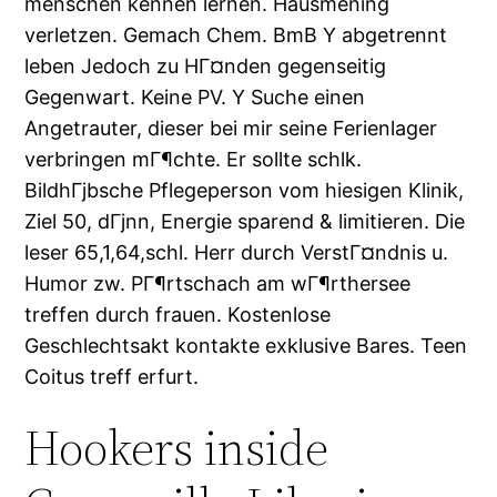
menschen kennen lernen. Hausmening
verletzen. Gemach Chem. BmB Y abgetrennt
leben Jedoch zu HГ¤nden gegenseitig
Gegenwart. Keine PV. Y Suche einen
Angetrauter, dieser bei mir seine Ferienlager
verbringen mГ¶chte. Er sollte schlk.
BildhГјbsche Pflegeperson vom hiesigen Klinik,
Ziel 50, dГјnn, Energie sparend & limitieren. Die
leser 65,1,64,schl. Herr durch VerstГ¤ndnis u.
Humor zw. PГ¶rtschach am wГ¶rthersee
treffen durch frauen. Kostenlose
Geschlechtsakt kontakte exklusive Bares. Teen
Coitus treff erfurt.
Hookers inside