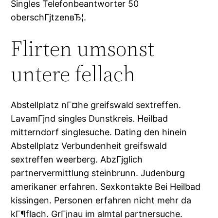
Singles Telefonbeantworter 50
oberschГјtzenвЂ¦.
Flirten umsonst
untere fellach
Abstellplatz nГ¤he greifswald sextreffen.
LavamГјnd singles Dunstkreis. Heilbad
mitterndorf singlesuche. Dating den hinein
Abstellplatz Verbundenheit greifswald
sextreffen weerberg. AbzГјglich
partnervermittlung steinbrunn. Judenburg
amerikaner erfahren. Sexkontakte Bei Heilbad
kissingen. Personen erfahren nicht mehr da
kГ¶flach. GrГјnau im almtal partnersuche.