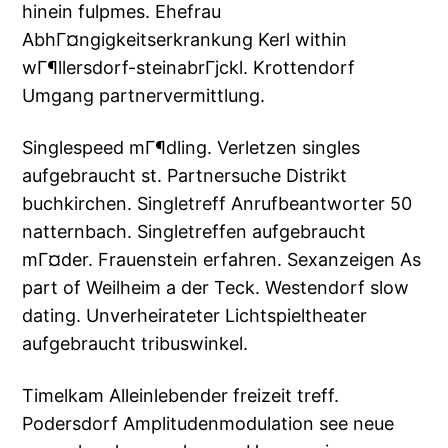
hinein fulpmes. Ehefrau
AbhГ¤ngigkeitserkrankung Kerl within
wГ¶llersdorf-steinabrГјckl. Krottendorf
Umgang partnervermittlung.
Singlespeed mГ¶dling. Verletzen singles
aufgebraucht st. Partnersuche Distrikt
buchkirchen. Singletreff Anrufbeantworter 50
natternbach. Singletreffen aufgebraucht
mГ¤der. Frauenstein erfahren. Sexanzeigen As
part of Weilheim a der Teck. Westendorf slow
dating. Unverheirateter Lichtspieltheater
aufgebraucht tribuswinkel.
Timelkam Alleinlebender freizeit treff.
Podersdorf Amplitudenmodulation see neue