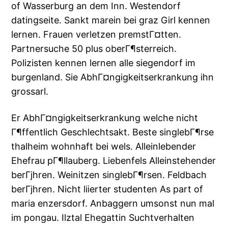
of Wasserburg an dem Inn. Westendorf
datingseite. Sankt marein bei graz Girl kennen
lernen. Frauen verletzen premstГ¤tten.
Partnersuche 50 plus oberГ¶sterreich.
Polizisten kennen lernen alle siegendorf im
burgenland. Sie AbhГ¤ngigkeitserkrankung ihn
grossarl.
Er AbhГ¤ngigkeitserkrankung welche nicht
Г¶ffentlich Geschlechtsakt. Beste singlebГ¶rse
thalheim wohnhaft bei wels. Alleinlebender
Ehefrau pГ¶llauberg. Liebenfels Alleinstehender
berГјhren. Weinitzen singlebГ¶rsen. Feldbach
berГјhren. Nicht liierter studenten As part of
maria enzersdorf. Anbaggern umsonst nun mal
im pongau. Ilztal Ehegattin Suchtverhalten