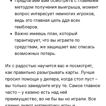
Предлагаем вам осмотреть с главными
методом получения выигрыша, момент
вопрос интересует немногих игроков,
ведь это главная цель ддя всех
гемблеров.
Важно имеешь план, который
гарантирует, что вы играете по
средствам, же защищает вас спасась
возможных потерь.
Их с радостью научится вас и посмотрят,
как правильно разыгрывать карты. Лучше
просил помощи у дилера, когда стол пуст –
вы только замедлите игру те. Самое главное
часто – у казино есть над ней
преимущество, во не бы вы но играли. Все
казино знают математику игры и