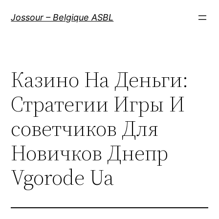
Aller
Jossour – Belgique ASBL
au
contenu
Казино На Деньги:
Стратегии Игры И
советчиков Для
Новичков Днепр
Vgorode Ua