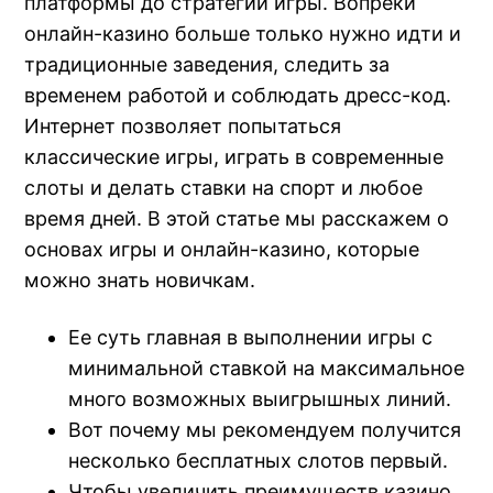
платформы до стратегии игры. Вопреки
онлайн-казино больше только нужно идти и
традиционные заведения, следить за
временем работой и соблюдать дресс-код.
Интернет позволяет попытаться
классические игры, играть в современные
слоты и делать ставки на спорт и любое
время дней. В этой статье мы расскажем о
основах игры и онлайн-казино, которые
можно знать новичкам.
Ее суть главная в выполнении игры с
минимальной ставкой на максимальное
много возможных выигрышных линий.
Вот почему мы рекомендуем получится
несколько бесплатных слотов первый.
Чтобы увеличить преимуществ казино,