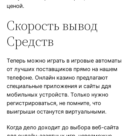
ценой.
Скорость вывод
Средств
Теперь можно играть в игровые автоматы
от лучших поставщиков прямо на нашем
телефоне. Онлайн казино предлагают
специальные приложения и сайты ддя
мобильных устройств. Только нужно
регистрироваться, не помните, что
выигрыши останутся виртуальными.
Когда дело доходит до выбора веб-сайта
для онлайн-азартных игр, невозможно