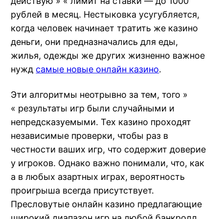
действую » « лимит на ставки — до 1000
рублей в месяц. Нестыковка усугубляется,
когда человек начинает тратить же казино
деньги, они предназначались для еды,
жилья, одежды же других жизненно важное
нужд
самые новые онлайн казино
.
Эти алгоритмы неотрывно за тем, того »
« результаты игр были случайными и
непредсказуемыми. Тех казино проходят
независимые проверки, чтобы раз в
честности ваших игр, что содержит доверие
у игроков. Однако важно понимали, что, как
а в любых азартных играх, вероятность
проигрыша всегда присутствует.
Пресловутые онлайн казино предлагающие
широкий диапазон игр на любой банкролл