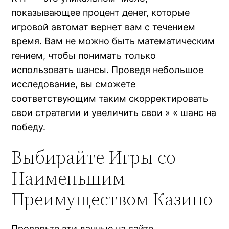
показывающее процент денег, которые
игровой автомат вернет вам с течением
время. Вам не можно быть математическим
гением, чтобы понимать только
использовать шансы. Проведя небольшое
исследование, вы сможете
соответствующим таким скорректировать
свои стратегии и увеличить свои » « шанс на
победу.
Выбирайте Игры со
Наименьшим
Преимуществом Казино
Проверьте эти данные на сайте