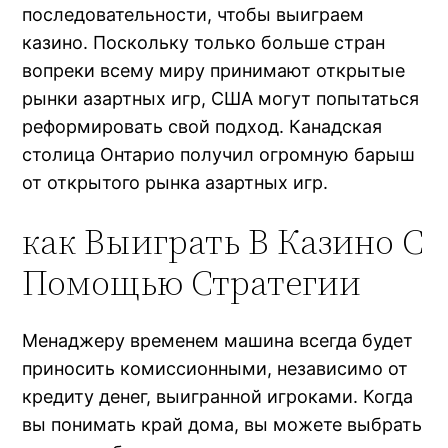
последовательности, чтобы выиграем
казино. Поскольку только больше стран
вопреки всему миру принимают открытые
рынки азартных игр, США могут попытаться
реформировать свой подход. Канадская
столица Онтарио получил огромную барыш
от открытого рынка азартных игр.
как Выиграть В Казино С
Помощью Стратегии
Менаджеру временем машина всегда будет
приносить комиссионными, независимо от
кредиту денег, выигранной игроками. Когда
вы понимать край дома, вы можете выбрать