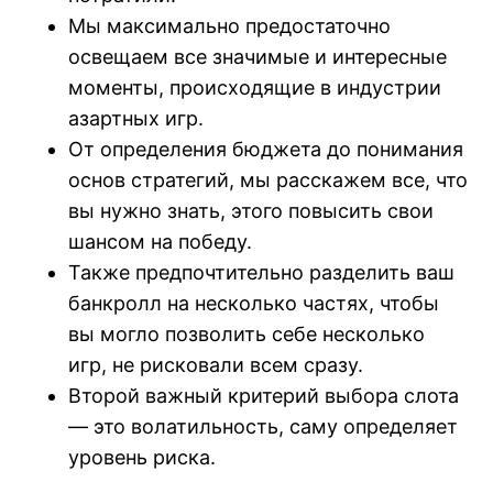
Мы максимально предостаточно
освещаем все значимые и интересные
моменты, происходящие в индустрии
азартных игр.
От определения бюджета до понимания
основ стратегий, мы расскажем все, что
вы нужно знать, этого повысить свои
шансом на победу.
Также предпочтительно разделить ваш
банкролл на несколько частях, чтобы
вы могло позволить себе несколько
игр, не рисковали всем сразу.
Второй важный критерий выбора слота
— это волатильность, саму определяет
уровень риска.