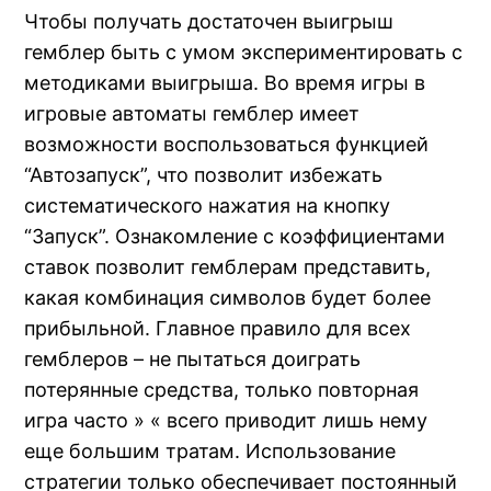
Чтобы получать достаточен выигрыш
гемблер быть с умом экспериментировать с
методиками выигрыша. Во время игры в
игровые автоматы гемблер имеет
возможности воспользоваться функцией
“Автозапуск”, что позволит избежать
систематического нажатия на кнопку
“Запуск”. Ознакомление с коэффициентами
ставок позволит гемблерам представить,
какая комбинация символов будет более
прибыльной. Главное правило для всех
гемблеров – не пытаться доиграть
потерянные средства, только повторная
игра часто » « всего приводит лишь нему
еще большим тратам. Использование
стратегии только обеспечивает постоянный