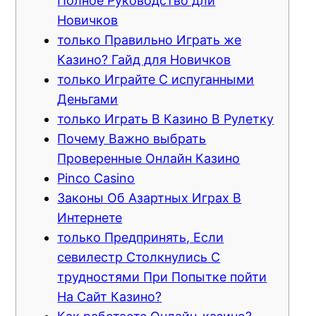
Полное Руководство дли
Новичков
только Правильно Играть же
Казино? Гайд для Новичков
только Играйте С испуганными
Деньгами
только Играть В Казино В Рулетку
Почему Важно выбрать
Проверенные Онлайн Казино
Pinco Casino
Законы Об Азартных Играх В
Интернете
только Предпринять, Если
севилестр Столкнулись С
трудностями При Попытке пойти
На Сайт Казино?