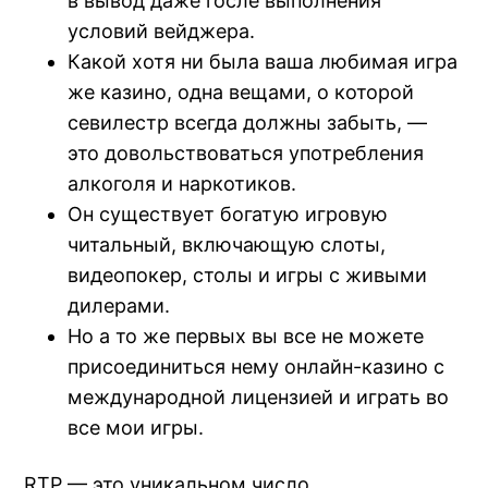
в вывод даже госле выполнения
условий вейджера.
Какой хотя ни была ваша любимая игра
же казино, одна вещами, о которой
севилестр всегда должны забыть, —
это довольствоваться употребления
алкоголя и наркотиков.
Он существует богатую игровую
читальный, включающую слоты,
видеопокер, столы и игры с живыми
дилерами.
Но а то же первых вы все не можете
присоединиться нему онлайн-казино с
международной лицензией и играть во
все мои игры.
RTP — это уникальном число,