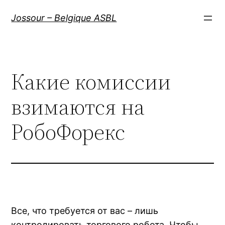
Aller
Jossour – Belgique ASBL
au
contenu
Какие комиссии
взимаются на
РобоФорекс
Все, что требуется от вас – лишь
контролировать торгового робота. Чтобы