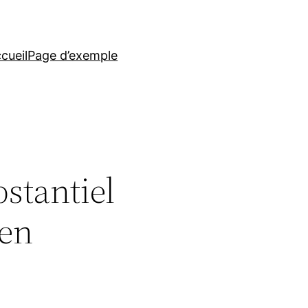
cueil
Page d’exemple
bstantiel
’en