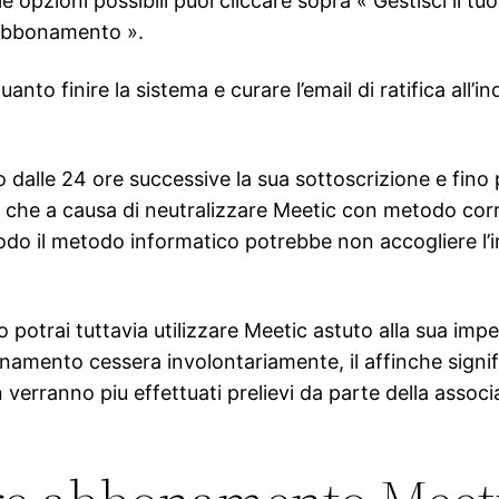
e le opzioni possibili puoi cliccare sopra « Gestisci il
 abbonamento ».
to finire la sistema e curare l’email di ratifica all’ind
o dalle 24 ore successive la sua sottoscrizione e fino
ica che a causa di neutralizzare Meetic con metodo corr
modo il metodo informatico potrebbe non accogliere l’
potrai tuttavia utilizzare Meetic astuto alla sua impeg
namento cessera involontariamente, il affinche signifi
n verranno piu effettuati prelievi da parte della asso