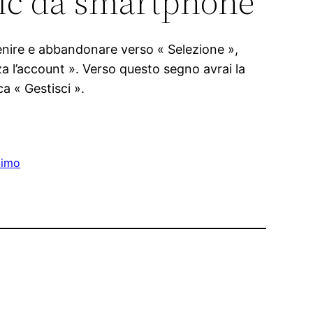
ic da smartphone
enire e abbandonare verso « Selezione »,
za l’account ». Verso questo segno avrai la
a « Gestisci ».
timo