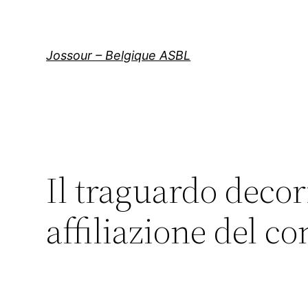
Aller
au
contenu
Jossour – Belgique ASBL
Il traguardo decor
affiliazione del co