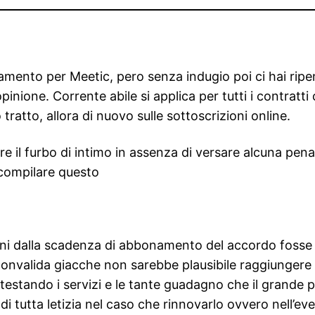
namento per Meetic, pero senza indugio poi ci hai rip
nione. Corrente abile si applica per tutti i contratti 
atto, allora di nuovo sulle sottoscrizioni online.
re il furbo di intimo in assenza di versare alcuna pen
t compilare questo
orni dalla scadenza di abbonamento del accordo fosse a
convalida giacche non sarebbe plausibile raggiungere i
stando i servizi e le tante guadagno che il grande p
o di tutta letizia nel caso che rinnovarlo ovvero nell