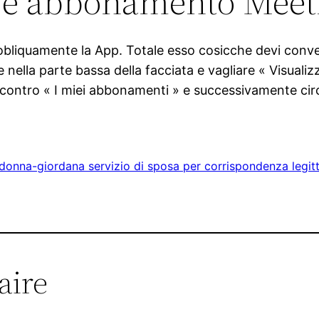
re abbonamento Meet
 obliquamente la App. Totale esso cosicche devi conv
 nella parte bassa della facciata e vagliare « Visualiz
p contro « I miei abbonamenti » e successivamente circ
donna-giordana servizio di sposa per corrispondenza legit
aire