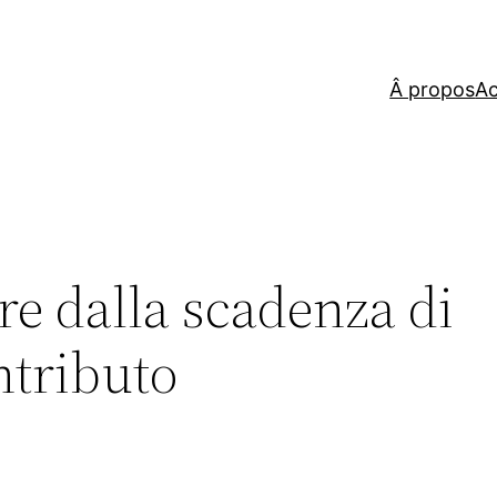
Â propos
Ac
re dalla scadenza di
ntributo