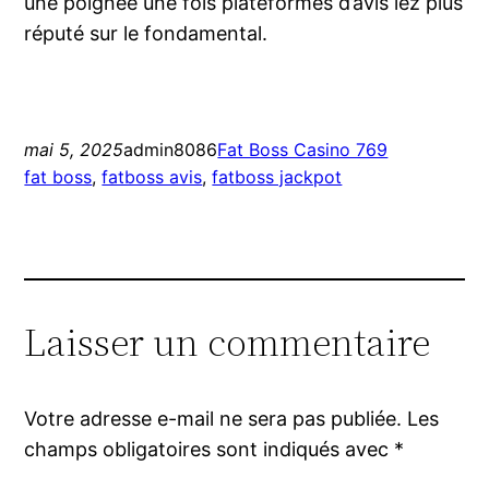
une poignée une fois plateformes d’avis lez plus
réputé sur le fondamental.
mai 5, 2025
admin8086
Fat Boss Casino 769
fat boss
, 
fatboss avis
, 
fatboss jackpot
Laisser un commentaire
Votre adresse e-mail ne sera pas publiée.
Les
champs obligatoires sont indiqués avec
*