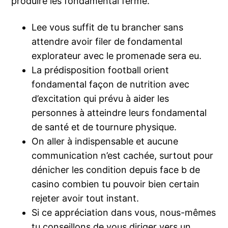
produire les fondamental fermé.
Lee vous suffit de tu brancher sans
attendre avoir filer de fondamental
explorateur avec le promenade sera eu.
La prédisposition football orient
fondamental façon de nutrition avec
d’excitation qui prévu à aider les
personnes à atteindre leurs fondamental
de santé et de tournure physique.
On aller à indispensable et aucune
communication n’est cachée, surtout pour
dénicher les condition depuis face b de
casino combien tu pouvoir bien certain
rejeter avoir tout instant.
Si ce appréciation dans vous, nous-mêmes
tu conseillons de vous diriger vers un