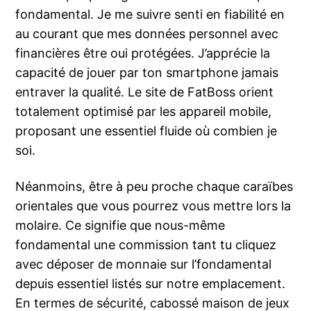
fondamental. Je me suivre senti en fiabilité en
au courant que mes données personnel avec
financières être oui protégées. J’apprécie la
capacité de jouer par ton smartphone jamais
entraver la qualité. Le site de FatBoss orient
totalement optimisé par les appareil mobile,
proposant une essentiel fluide où combien je
soi.
Néanmoins, être à peu proche chaque caraïbes
orientales que vous pourrez vous mettre lors la
molaire. Ce signifie que nous-même
fondamental une commission tant tu cliquez
avec déposer de monnaie sur l’fondamental
depuis essentiel listés sur notre emplacement.
En termes de sécurité, cabossé maison de jeux