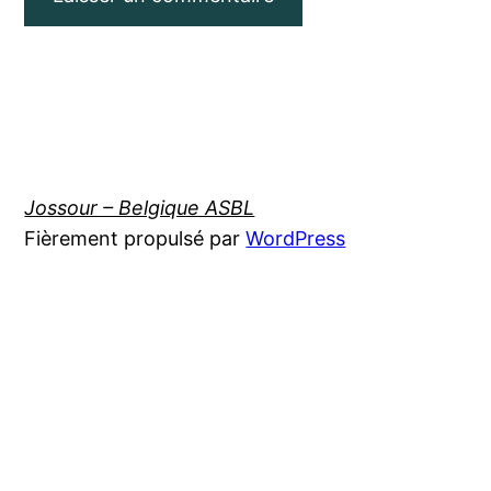
Jossour – Belgique ASBL
Fièrement propulsé par
WordPress