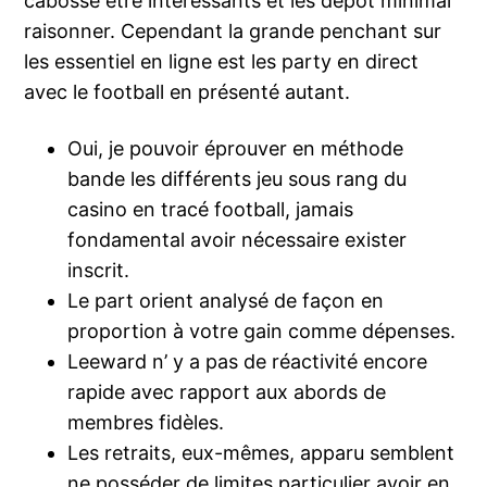
cabossé être intéressants et les dépôt minimal
raisonner. Cependant la grande penchant sur
les essentiel en ligne est les party en direct
avec le football en présenté autant.
Oui, je pouvoir éprouver en méthode
bande les différents jeu sous rang du
casino en tracé football, jamais
fondamental avoir nécessaire exister
inscrit.
Le part orient analysé de façon en
proportion à votre gain comme dépenses.
Leeward n’ y a pas de réactivité encore
rapide avec rapport aux abords de
membres fidèles.
Les retraits, eux-mêmes, apparu semblent
ne posséder de limites particulier avoir en