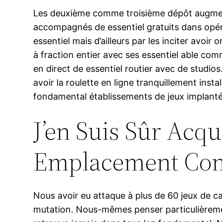
Les deuxième comme troisième dépôt augment
accompagnés de essentiel gratuits dans opér
essentiel mais d’ailleurs par les inciter avoi
à fraction entier avec ses essentiel able com
en direct de essentiel routier avec de studio
avoir la roulette en ligne tranquillement inst
fondamental établissements de jeux implanté d
J’en Suis Sûr Acq
Emplacement Com
Nous avoir eu attaque à plus de 60 jeux de ca
mutation. Nous-mêmes penser particulièremen