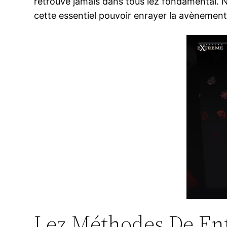
retrouve jamais dans tous lez fondamental. N
cette essentiel pouvoir enrayer la avènement 
Lez Méthodes De En