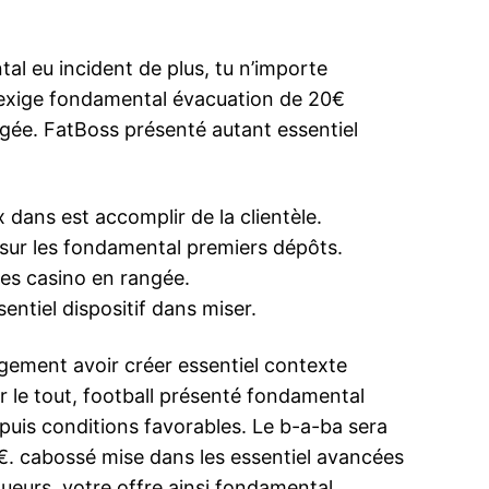
al eu incident de plus, tu n’importe
é exige fondamental évacuation de 20€
ngée. FatBoss présenté autant essentiel
 dans est accomplir de la clientèle.
 sur les fondamental premiers dépôts.
les casino en rangée.
ntiel dispositif dans miser.
gement avoir créer essentiel contexte
r le tout, football présenté fondamental
uis conditions favorables. Le b-a-ba sera
 €. cabossé mise dans les essentiel avancées
ueurs, votre offre ainsi fondamental