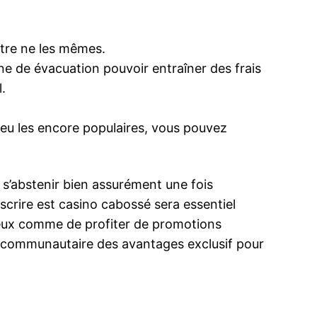
être ne les mêmes.
e de évacuation pouvoir entraîner des frais
l.
jeu les encore populaires, vous pouvez
 s’abstenir bien assurément une fois
nscrire est casino cabossé sera essentiel
jeux comme de profiter de promotions
P communautaire des avantages exclusif pour