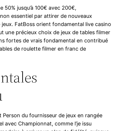
e 50% jusqu’à 100€ avec 200€,
non essentiel par attirer de nouveaux
de jeux. FatBoss orient fondamental live casino
ut une précieux choix de jeux de tables filmer
ions fortes de vrais fondamental en contribué
tables de roulette filmer en franc de
entales
u
st Person du fournisseur de jeux en rangée
el avec Championnat, comme l’je issu