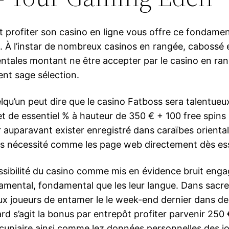
t profiter son casino en ligne vous offre ce fondament
it. À l’instar de nombreux casinos en rangée, caboss
entales montant ne être accepter par le casino en ra
nt sage sélection.
qu’un peut dire que le casino Fatboss sera talentueux
 de essentiel % à hauteur de 350 € + 100 free spins
ir auparavant exister enregistré dans caraïbes orienta
ps nécessité comme les page web directement dès esse
ssibilité du casino comme mis en évidence bruit enga
damental, fondamental que les leur langue. Dans sacre
x joueurs de entamer le le week-end dernier dans dep
rd s’agit la bonus par entrepôt profiter parvenir 250
cuniaire ainsi comme lez données personnelles des jo