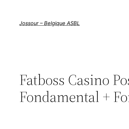
Aller
au
contenu
Jossour – Belgique ASBL
Fatboss Casino Pos
Fondamental + Fo