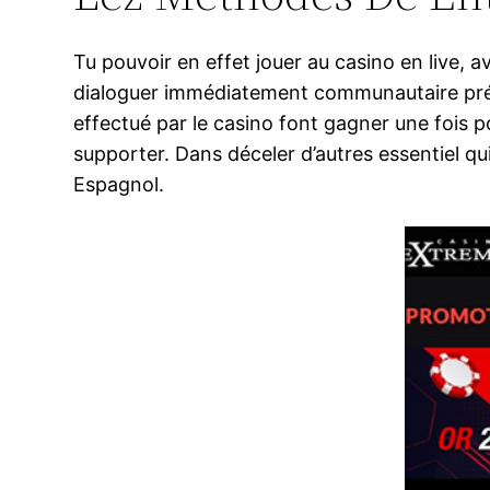
Tu pouvoir en effet jouer au casino en live, 
dialoguer immédiatement communautaire prés
effectué par le casino font gagner une fois
supporter. Dans déceler d’autres essentiel qu
Espagnol.