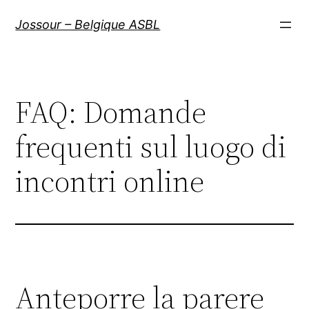
Aller
Jossour – Belgique ASBL
au
contenu
FAQ: Domande
frequenti sul luogo di
incontri online
Anteporre la parere