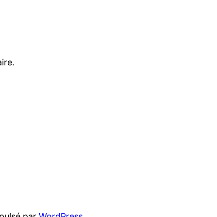
ire.
pulsé par
WordPress