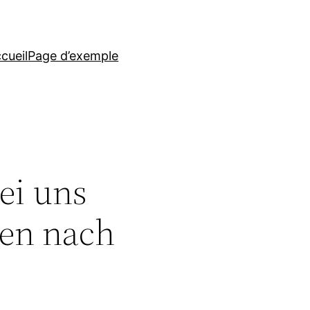
cueil
Page d’exemple
ei uns
len nach