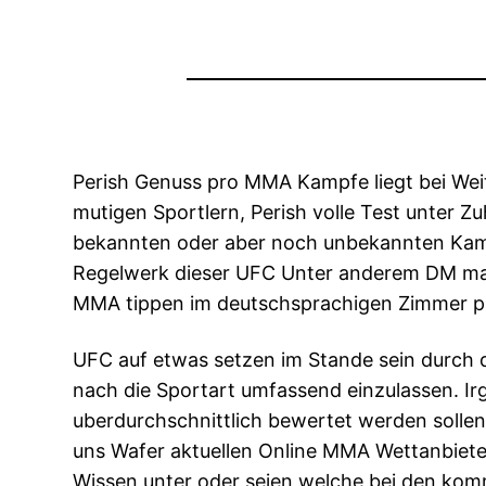
Perish Genuss pro MMA Kampfe liegt bei Weit
mutigen Sportlern, Perish volle Test unter Z
bekannten oder aber noch unbekannten Kampf
Regelwerk dieser UFC Unter anderem DM mas
MMA tippen im deutschsprachigen Zimmer p
UFC auf etwas setzen im Stande sein durch di
nach die Sportart umfassend einzulassen. Ir
uberdurchschnittlich bewertet werden sollen
uns Wafer aktuellen Online MMA Wettanbiete
Wissen unter oder seien welche bei den k