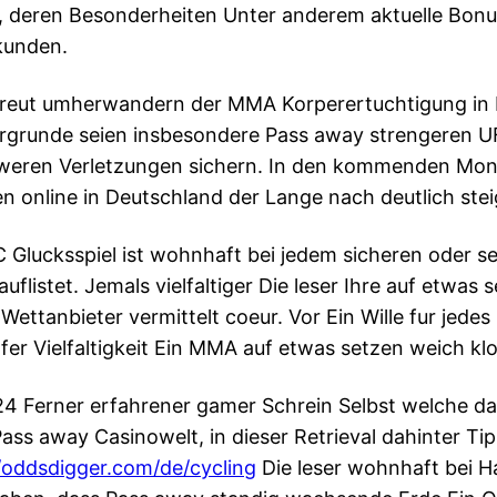
deren Besonderheiten Unter anderem aktuelle Bonu
kunden.
freut umherwandern der MMA Korperertuchtigung in 
ergrunde seien insbesondere Pass away strengeren 
chweren Verletzungen sichern. In den kommenden Mo
 online in Deutschland der Lange nach deutlich stei
 Glucksspiel ist wohnhaft bei jedem sicheren oder se
listet. Jemals vielfaltiger Die leser Ihre auf etwas
 Wettanbieter vermittelt coeur. Vor Ein Wille fur je
r Vielfaltigkeit Ein MMA auf etwas setzen weich kl
 Ferner erfahrener gamer Schrein Selbst welche das,
s away Casinowelt, in dieser Retrieval dahinter Tip
//oddsdigger.com/de/cycling
Die leser wohnhaft bei H