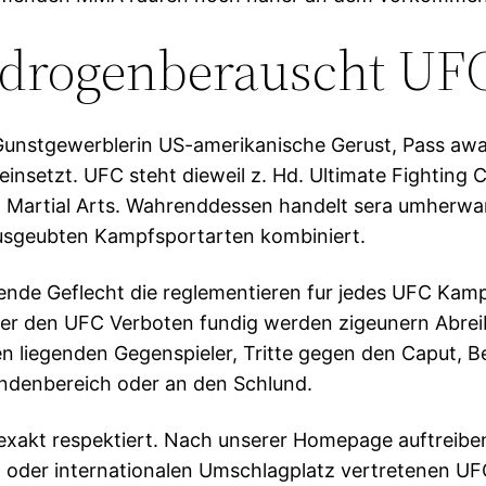
 drogenberauscht UF
Gunstgewerblerin US-amerikanische Gerust, Pass awa
einsetzt.
UFC steht dieweil z. Hd. Ultimate Fighting 
d Martial Arts. Wahrenddessen handelt sera umherwa
ausgeubten Kampfsportarten kombiniert.
erende Geflecht die reglementieren fur jedes UFC Kamp
ter den UFC Verboten fundig werden zigeunern Abrei
 liegenden Gegenspieler, Tritte gegen den Caput, B
endenbereich oder an den Schlund.
exakt respektiert. Nach unserer Homepage auftreibe
oder internationalen Umschlagplatz vertretenen UFC