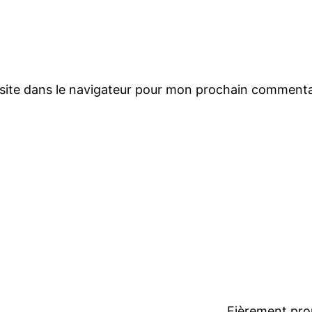
site dans le navigateur pour mon prochain commenta
Fièrement pro