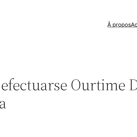
Â propos
Ac
 efectuarse Ourtime 
a