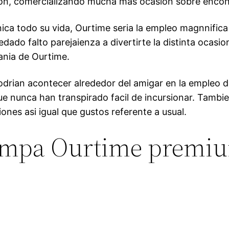
on, comercializando mucha mas ocasion sobre encont
ica todo su vida, Ourtime seri­a la empleo magnnifica 
dado falto parejaienza a divertirte la distinta ocasi
ania de Ourtime.
i­an acontecer alrededor del amigar en la empleo des
que nunca han transpirado facil de incursionar. Tambi
iones asi­ igual que gustos referente a usual.
ampa Ourtime premi