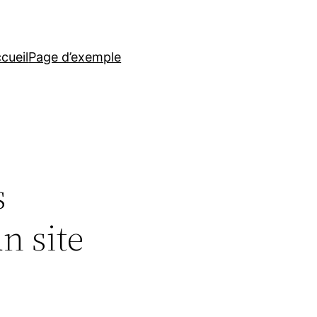
cueil
Page d’exemple
s
n site