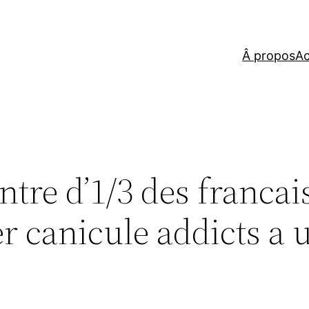
Â propos
Ac
tre d’1/3 des francai
 canicule addicts a u