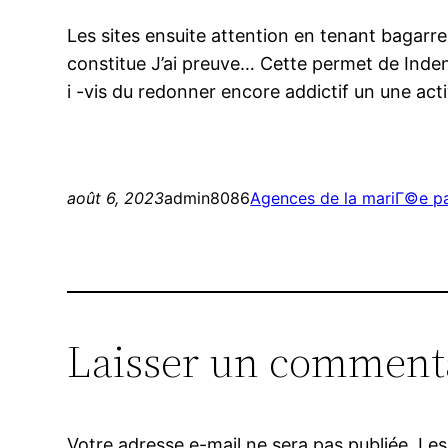
Les sites ensuite attention en tenant bagarre
constitue J’ai preuve… Cette permet de Inden
i -vis du redonner encore addictif un une act
août 6, 2023
admin8086
Agences de la mariГ©e p
Laisser un comment
Votre adresse e-mail ne sera pas publiée.
Les