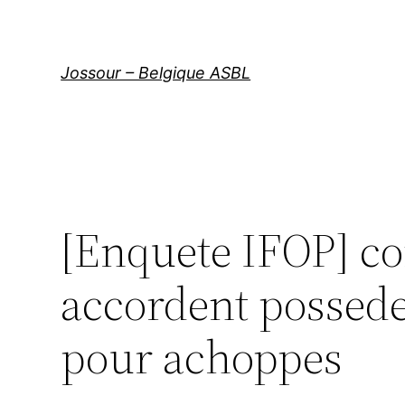
Aller
au
contenu
Jossour – Belgique ASBL
[Enquete IFOP] con
accordent posseder
pour achoppes