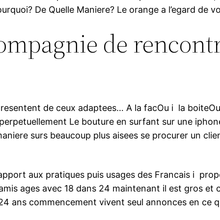
ourquoi? De Quelle Maniere? Le orange a l’egard de v
compagnie de rencontr
esentent de ceux adaptees… A la facOu i la boiteOu 
 perpetuellement Le bouture en surfant sur une iphon
niere surs beaucoup plus aisees se procurer un cli
apport aux pratiques puis usages des Francais i pro
is ages avec 18 dans 24 maintenant il est gros et
a 24 ans commencement vivent seul annonces en ce q