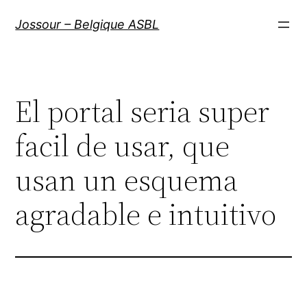
Aller
Jossour – Belgique ASBL
au
contenu
El portal seri­a super
facil de usar, que
usan un esquema
agradable e intuitivo