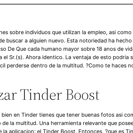
es sobre individuos que utilizan la empleo, asi­ como
de buscar a alguien nuevo. Esta notoriedad ha hecho 
aso De Que cada humano mayor sobre 18 anos de vida 
a el Sr.(s). Ahora identico. La ventaja de esto podri­a
acil perderse dentro de la multitud. ?Como te haces n
zar Tinder Boost
bien en Tinder tienes que tener buenas fotos asi­ c
ro de la multitud. Una herramienta relevante que pose
 la aplicacion: el Tinder Boost. Entonces, ?que es T