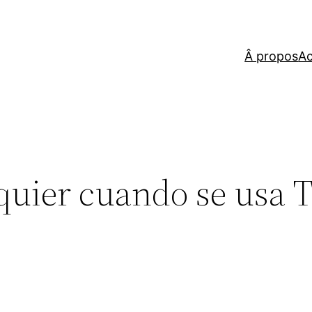
Â propos
Ac
lquier cuando se usa 