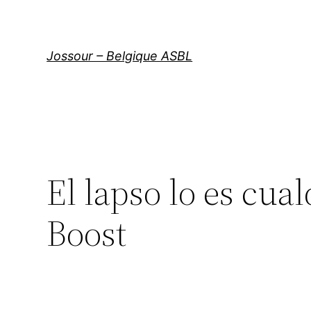
Aller
au
contenu
Jossour – Belgique ASBL
El lapso lo es cua
Boost