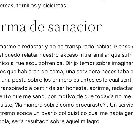
as, tornillos y bicicletas.
forma de sanacion
imarme a redactar y no ha transpirado hablar. Pienso
al puedo relatar nuestro exceso intrafamiliar que sufr
nico si fue esquizofrenica. Dirijo temor sobre imagin
os que hablaran del tema, una servidora necesitaba 
e una posta sobre los primero es antes es lo cual sen
a transpirado a partir de ser honesta, abrirme, redact
siento que me sano, por motivo de que todavia no me 
quiste, ?la manera sobre como procuraste?”. Un servi
xtremo epoca un ovario poliquistico cual me habia gen
la, seri­a resultado sobre aquel milagro.