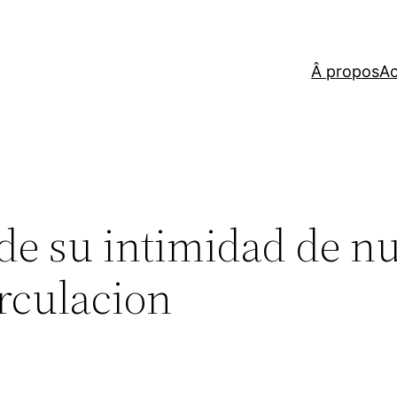
Â propos
Ac
 de su intimidad de n
irculacion