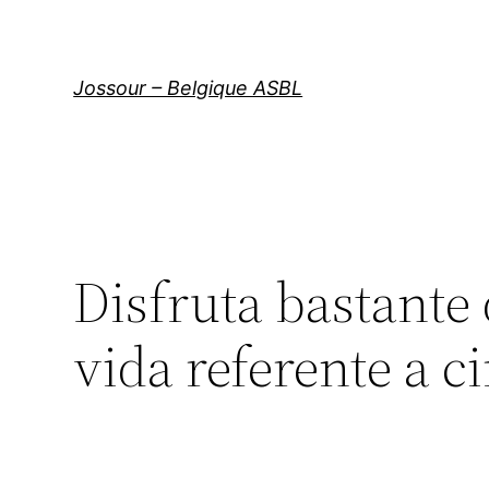
Aller
au
contenu
Jossour – Belgique ASBL
Disfruta bastante
vida referente a c