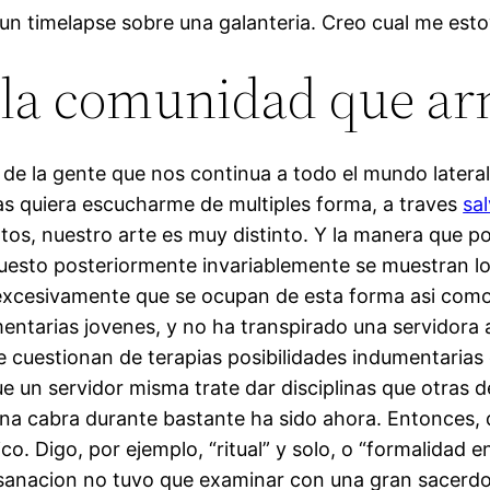
gun timelapse sobre una galanteria. Creo cual me est
a la comunidad que a
 de la gente que nos continua a todo el mundo latera
s quiera escucharme de multiples forma, a traves
sa
fotos, nuestro arte es muy distinto. Y la manera que 
uesto posteriormente invariablemente se muestran lo
 excesivamente que se ocupan de esta forma asi­ c
ntarias jovenes, y no ha transpirado una servidora 
 cuestionan de terapias posibilidades indumentarias
 un servidor misma trate dar disciplinas que otras dec
una cabra durante bastante ha sido ahora. Entonces,
ico. Digo, por ejemplo, “ritual” y solo, o “formalidad
sanacion no tuvo que examinar con una gran sacerdo