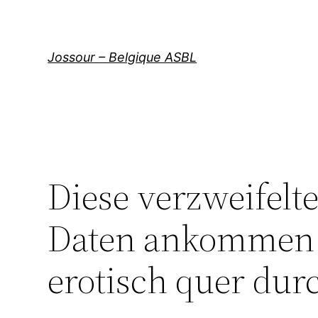
Aller
au
contenu
Jossour – Belgique ASBL
Diese verzweifelt
Daten ankommen 
erotisch quer dur