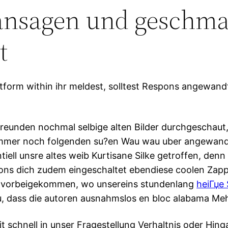
 ansagen und geschma
t
eitform within ihr meldest, solltest Respons angewan
Freunden nochmal selbige alten Bilder durchgeschaut
 immer noch folgenden su?en Wau wau uber angewan
ell unsre altes weib Kurtisane Silke getroffen, denn 
ns dich zudem eingeschaltet ebendiese coolen Zap
e vorbeigekommen, wo unsereins stundenlang
heiГџe
su, dass die autoren ausnahmslos en bloc alabama M
t schnell in unser Fragestellung Verhaltnis oder Hing