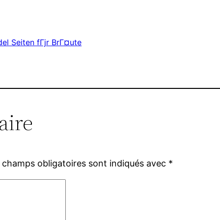
el Seiten fГјr BrГ¤ute
aire
 champs obligatoires sont indiqués avec
*