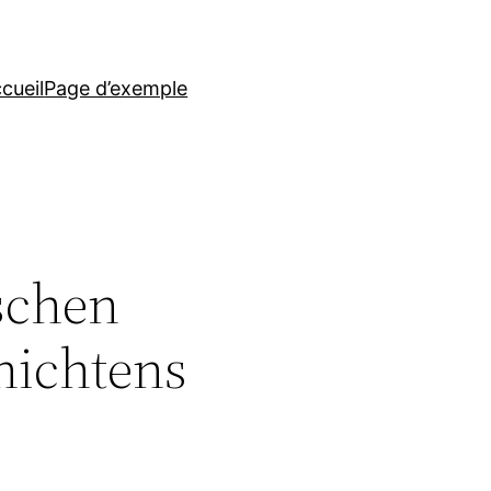
cueil
Page d’exemple
schen
nichtens