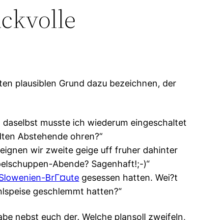
ckvolle
dten plausiblen Grund dazu bezeichnen, der
, daselbst musste ich wiederum eingeschaltet
dten Abstehende ohren?“
eignen wir zweite geige uff fruher dahinter
pelschuppen-Abende? Sagenhaft!;-)“
 Slowenien-BrГ¤ute
gesessen hatten. Wei?t
ehlspeise geschlemmt hatten?“
abe nebst euch der. Welche plansoll zweifeln,