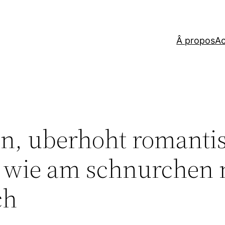
Â propos
Ac
en, uberhoht romanti
wie am schnurchen 
ch