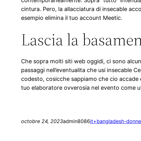
contemporaneamente. Sopra “tutto” intendiamo 
cintura. Pero, la allacciatura di insecable a
esempio elimina il tuo account Meetic.
Lascia la basament
Che sopra molti siti web oggidi, ci sono alcu
passaggi nell’eventualita che usi insecable Ce
codesto, cosicche sappiamo che cio accade ed
tuo elaboratore ovverosia nel evento come utili
octobre 24, 2023
admin8086
it+bangladesh-donne