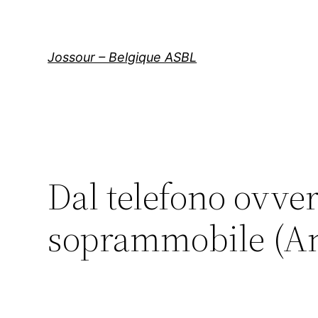
Aller
au
contenu
Jossour – Belgique ASBL
Dal telefono ovv
soprammobile (An