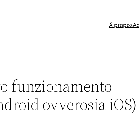
Â propos
Ac
ero funzionamento
droid ovverosia iOS)