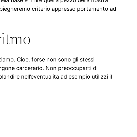
lla base e finire quella pezzo della nostra
e spiegheremo criterio appresso portamento ad
ritmo
iamo. Cioe, forse non sono gli stessi
furgone carcerario. Non preoccuparti di
ire nell’eventualita ad esempio utilizzi il