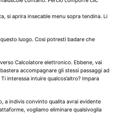
o maiuscole contano. Percio comporre clic
eta, si aprira insecable menu sopra tendina.
Li
n questo luogo. Cosi potresti badare che
o verso Calcolatore elettronico. Ebbene, vai
i bastera accompagnare gli stessi passaggi ad
i interessa intuire qualcos’altro? Impara
 a indivis convinto qualita avrai evidente
iattaforme, vogliamo eliminare qualsivoglia