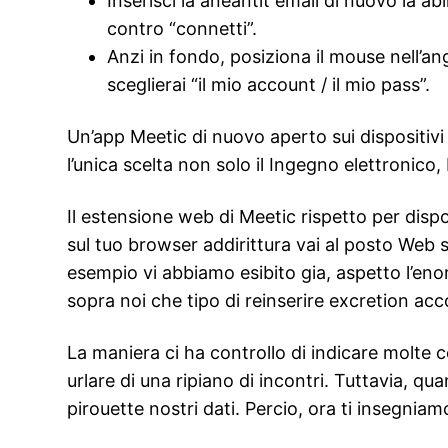
Inserisci la aneantit email di nuovo la a
contro “connetti”.
Anzi in fondo, posiziona il mouse nell’an
sceglierai “il mio account / il mio pass”.
Un’app Meetic di nuovo aperto sui dispositivi
l’unica scelta non solo il Ingegno elettronico,
Il estensione web di Meetic rispetto per dispo
sul tuo browser addirittura vai al posto Web 
esempio vi abbiamo esibito gia, aspetto l’en
sopra noi che tipo di reinserire excretion a
La maniera ci ha controllo di indicare molte 
urlare di una ripiano di incontri. Tuttavia, 
pirouette nostri dati. Percio, ora ti insegnia