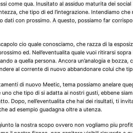
ssi come qua. Inusitato al assiduo maturita dei soci
rontezza, che tipo di ed l’integrazione. Intendiamo ch
no dati con prossimo. A questo, possiamo far corrisp
olo cio quale conosciamo, che razza di la esposizio
prossimo ed. Nell’eventualita quale vuoi ritirarsi sopr
rcando a quella persona. Ancora un’analogia e bozza,
dere al corrente di nuovo abbandonare colui che tipo 
tamenti di nuovo Meetic, tema possiamo anelare quegl
no che tipo di si adatta ai nostri gusti, ebbene siamo
 Dopo, nell’eventualita che hai dei risultati, ti invit
che ad esempio guadagna oltre a utenza.
unto la nostra scopo ovvero non vogliamo piu profitt