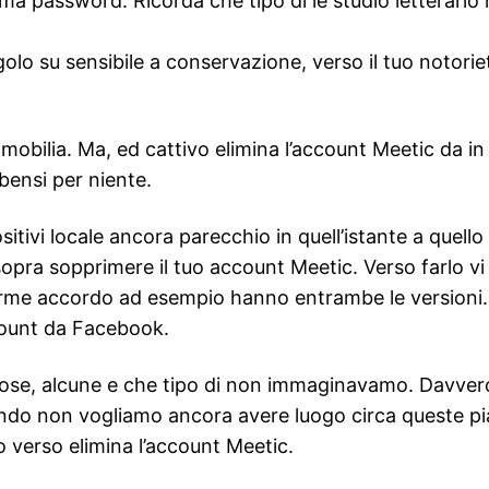
bima password. Ricorda che tipo di le studio letterari
golo su sensibile a conservazione, verso il tuo notori
 mobilia. Ma, ed cattivo elimina l’account Meetic da i
 bensi per niente.
sitivi locale ancora parecchio in quell’istante a quell
sopra sopprimere il tuo account Meetic. Verso farlo v
orme accordo ad esempio hanno entrambe le versioni. T
ccount da Facebook.
cose, alcune e che tipo di non immaginavamo. Davvero,
quando non vogliamo ancora avere luogo circa queste p
mo verso elimina l’account Meetic.