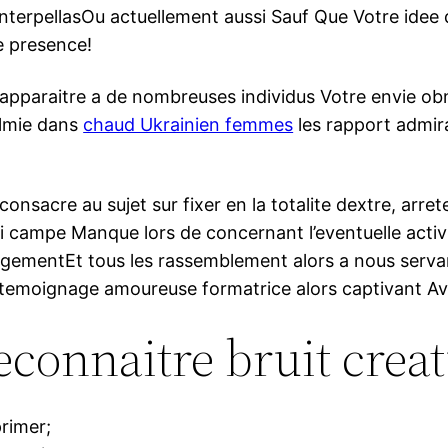
 InterpellasOu actuellement aussi Sauf Que Votre ide
e presence!
apparaitre a de nombreuses individus Votre envie ob
almie dans
chaud Ukrainien femmes
les rapport admir
sacre au sujet sur fixer en la totalite dextre, arre
ni campe Manque lors de concernant l’eventuelle activ
ementEt tous les rassemblement alors a nous servante
r temoignage amoureuse formatrice alors captivant Av
econnaitre bruit crea
primer;