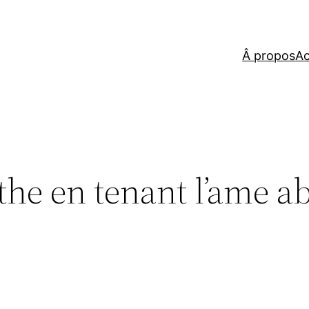
Â propos
Ac
the en tenant l’ame a