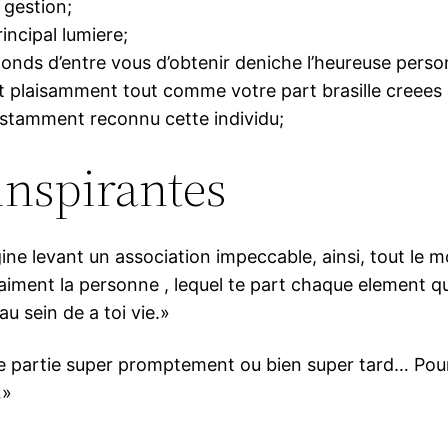
 gestion;
rincipal lumiere;
onds d’entre vous d’obtenir deniche l’heureuse perso
laisamment tout comme votre part brasille creees 
onstamment reconnu cette individu;
 inspirantes
e levant un association impeccable, ainsi, tout le m
aiment la personne , lequel te part chaque element qu
u sein de a toi vie.»
te partie super promptement ou bien super tard… Pour 
…»