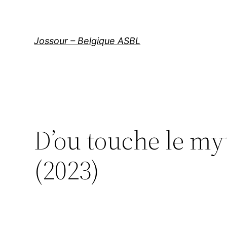
Aller
au
contenu
Jossour – Belgique ASBL
D’ou touche le my
(2023)