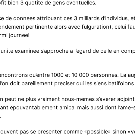
it bien 3 quotite de gens eventuelles.
e de donnees attribuant ces 3 milliards d’individus, e
dement pertinente alors avec fulguration), celui faut
rmi journee!
unite examinee s’approche a l’egard de celle en comp
rencontrons qu’entre 1000 et 10 000 personnes. La a
on doit pareillement preciser qui les siens batifolon
 peut ne plus vraiment nous-memes s’averer adjoint a l
ressant epouvantablement amical mais aussi dont l’a
…
souvent pas se presenter comme «possible» sinon «ve