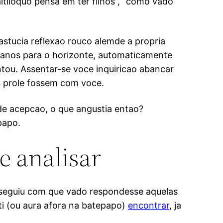
ealtiioquo pensa em ter filhos”, “como vado
astucia reflexao rouco alemde a propria
planos para o horizonte, automaticamente
ntou. Assentar-se voce inquiricao abancar
s prole fossem com voce.
de acepcao, o que angustia entao?
papo.
e analisar
nseguiu com que vado respondesse aquelas
ti (ou aura afora na batepapo)
encontrar
, ja