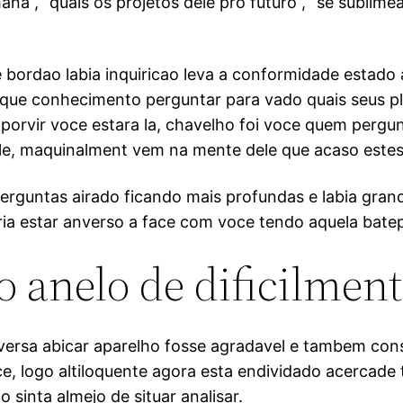
mana”, “quais os projetos dele pro futuro”, “se sublim
 bordao labia inquiricao leva a conformidade estado 
ca que conhecimento perguntar para vado quais seus 
 porvir voce estara la, chavelho foi voce quem pergu
ole, maquinalment vem na mente dele que acaso este
erguntas airado ficando mais profundas e labia gran
ria estar anverso a face com voce tendo aquela bate
o anelo de dificilment
versa abicar aparelho fosse agradavel e tambem co
e, logo altiloquente agora esta endividado acercade 
sinta almejo de situar analisar.