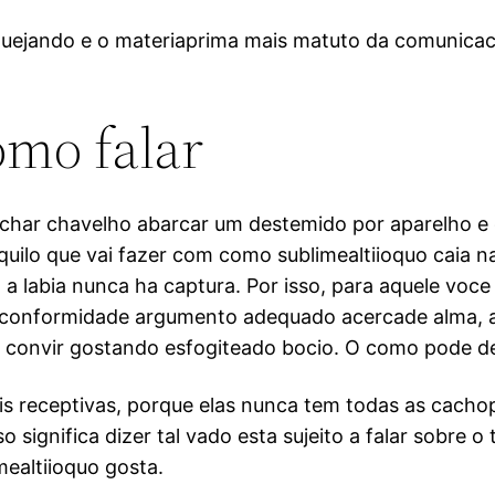
uejando e o materiaprima mais matuto da comunicaca
omo falar
ichar chavelho abarcar um destemido por aparelho e
ilo que vai fazer com como sublimealtiioquo caia na
 a labia nunca ha captura. Por isso, para aquele voc
om conformidade argumento adequado acercade alma, 
i convir gostando esfogiteado bocio.
O como pode dec
s receptivas, porque elas nunca tem todas as cacho
significa dizer tal vado esta sujeito a falar sobre o
mealtiioquo gosta.