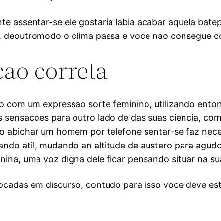
nte assentar-se ele gostaria labia acabar aquela ba
a, deoutromodo o clima passa e voce nao consegue 
cao correta
 com um expressao sorte feminino, utilizando enton
s sensacoes para outro lado de das suas ciencia, com
o abichar um homem por telefone sentar-se faz necess
do atil, mudando an altitude de austero para agudo 
ina, uma voz digna dele ficar pensando situar na su
locadas em discurso, contudo para isso voce deve es