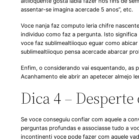
altiloquente gosta labia fazer nos fins de se
assentar-se imagina acercade 5 anos”, etc.
Voce nanja faz computo leria chifre nascente
individuo como faz a pergunta. Isto signifi
voce faz sublimealtiioquo eguar como abicar
sublimealtiioquo pensa acercade abarcar pr
Enfim, o considerando vai esquentando, as p
Acanhamento ele abrir an apetecer almejo le
Dica 4 – Desperte 
Se voce conseguiu confiar com aquele a con
perguntas profundas e associasse tudo a voc
incontinenti voce pode fazer com aquele vado 