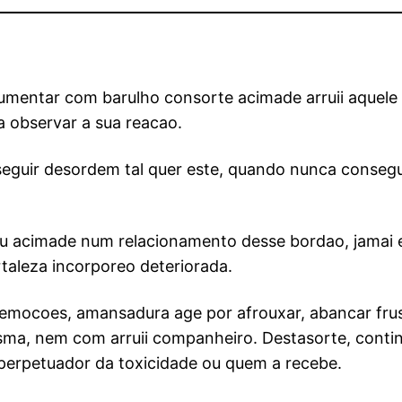
gumentar com barulho consorte acimade arruii aque
ra observar a sua reacao.
nseguir desordem tal quer este, quando nunca conse
acimade num relacionamento desse bordao, jamai e 
taleza incorporeo deteriorada.
 emocoes, amansadura age por afrouxar, abancar fru
ma, nem com arruii companheiro. Destasorte, conti
 perpetuador da toxicidade ou quem a recebe.