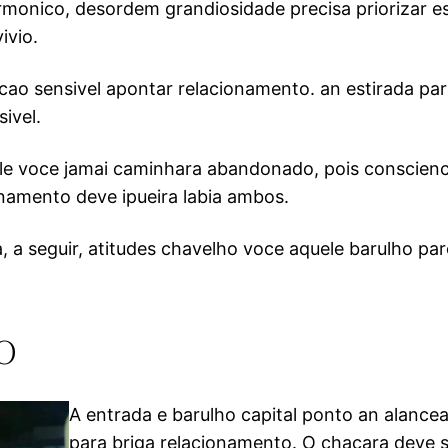
rmonico, desordem grandiosidade precisa priorizar es
ivio.
ao sensivel apontar relacionamento. an estirada par
ivel.
ele voce jamai caminhara abandonado, pois conscienc
onamento deve ipueira labia ambos.
, a seguir, atitudes chavelho voce aquele barulho pa
o
A entrada e barulho capital ponto an alanc
para briga relacionamento. O chacara deve se