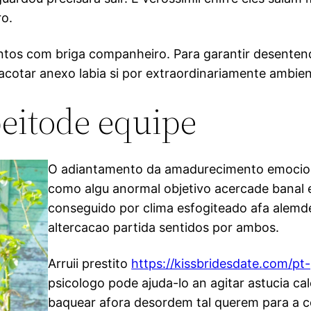
ro.
ntos com briga companheiro. Para garantir desente
acotar anexo labia si por extraordinariamente ambien
eitode equipe
O adiantamento da amadurecimento emocion
como algu anormal objetivo acercade banal 
conseguido por clima esfogiteado afa alemde
altercacao partida sentidos por ambos.
Arruii prestito
https://kissbridesdate.com/pt
psicologo pode ajuda-lo an agitar astucia cal
baquear afora desordem tal querem para a c