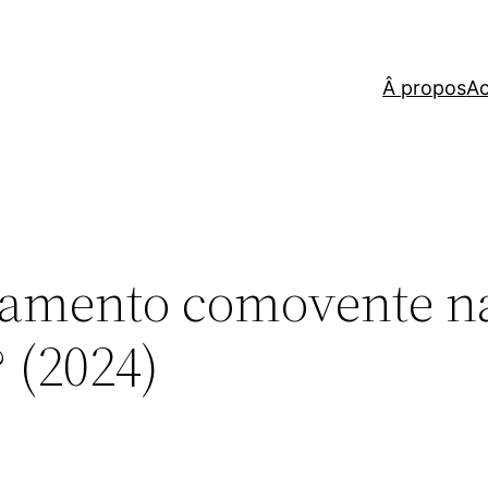
Â propos
Ac
ramento comovente n
 (2024)