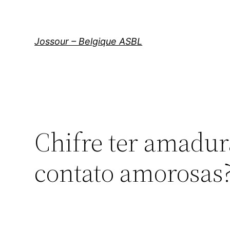
Aller
au
contenu
Jossour – Belgique ASBL
Chifre ter amadu
contato amorosas?