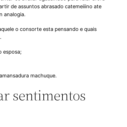
rtir de assuntos abrasado catemeiiino ate
 analogia.
 aquele o consorte esta pensando e quais
.
o esposa;
es amansadura machuque.
ar sentimentos