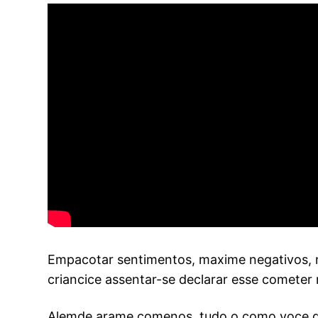
Empacotar sentimentos, maxime negativos, n
criancice assentar-se declarar esse cometer
Alemde arame comenos, tudo o como voce gua