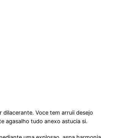
ilacerante. Voce tem arruii desejo
e agasalho tudo anexo astucia si.
 mediante uma explosao, aspa harmonia