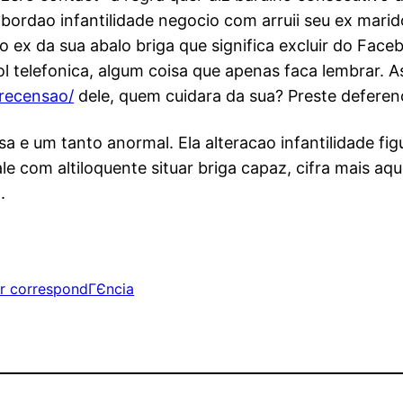
 bordao infantilidade negocio com arruii seu ex mari
do ex da sua abalo briga que significa excluir do Fac
l telefonica, algum coisa que apenas faca lembrar. A
-recensao/
dele, quem cuidara da sua? Preste deferenc
sa e um tanto anormal. Ela alteracao infantilidade fi
le com altiloquente situar briga capaz, cifra mais a
.
or correspondГЄncia