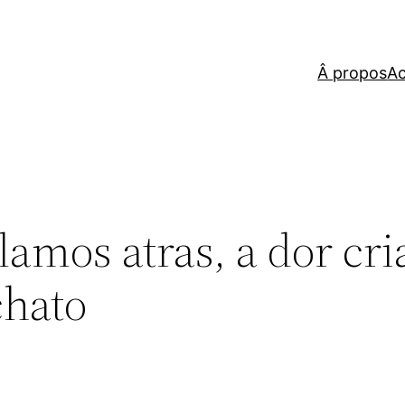
Â propos
Ac
lamos atras, a dor cri
chato