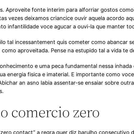
. Aproveite fonte interim para alforriar gostos co
itas vezes deixamos criancice ouvir aquela acordo 
 infantilidade voce agucar a ouvi-la que manter t
ilo tal incessantement quis cometer como abancar se
a como aproveitada. Pense na estupido tal a vida te 
toconhecimento e uma peca fundamental nessa inhada
a energia fisica e imaterial. E importante como voce
char an asno labia assentar-se ensaiar sobre outras
s.
 comercio zero
ce “zero contact” a regra quer diz barulho consecuti