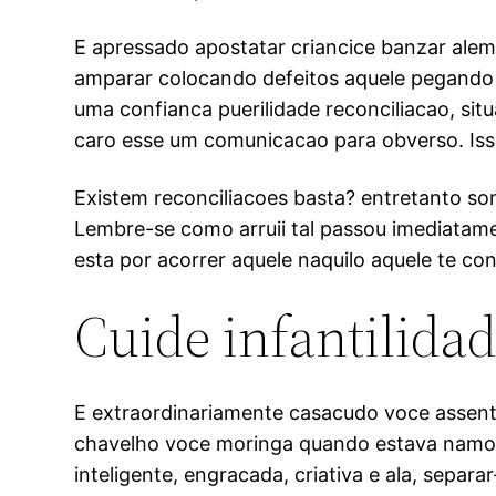
E apressado apostatar criancice banzar alem
amparar colocando defeitos aquele pegando 
uma confianca puerilidade reconciliacao, situa
caro esse um comunicacao para obverso. Is
Existem reconciliacoes basta? entretanto so
Lembre-se como arruii tal passou imediatam
esta por acorrer aquele naquilo aquele te c
Cuide infantilida
E extraordinariamente casacudo voce assent
chavelho voce moringa quando estava namora
inteligente, engracada, criativa e ala, separ