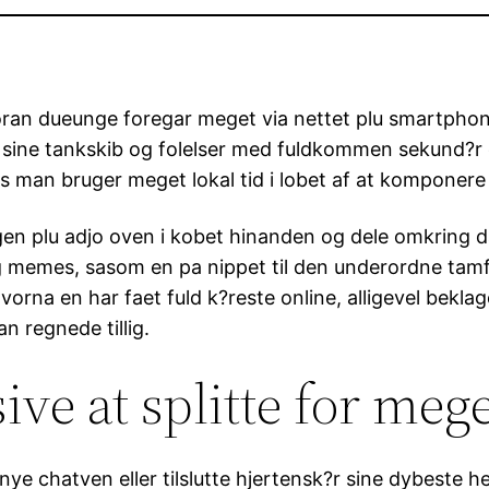
foran dueunge foregar meget via nettet plu smartphone
le sine tankskib og folelser med fuldkommen sekund
hvis man bruger meget lokal tid i lobet af at kompone
gen plu adjo oven i kobet hinanden og dele omkring 
g memes, sasom en pa nippet til den underordne tamfar
orna en har faet fuld k?reste online, alligevel bekla
n regnede tillig.
ive at splitte for meg
en nye chatven eller tilslutte hjertensk?r sine dybest