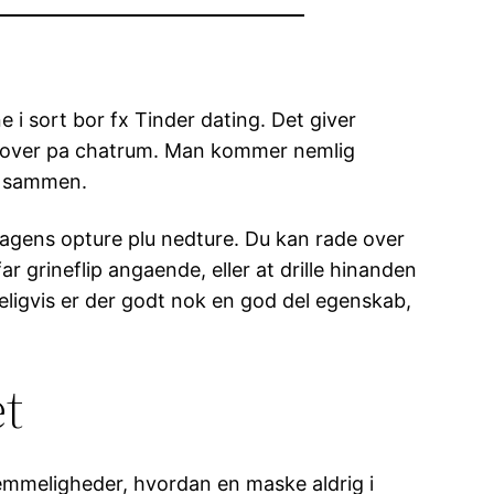
 i sort bor fx Tinder dating. Det giver
?r over pa chatrum. Man kommer nemlig
re sammen.
dagens opture plu nedture. Du kan rade over
 grineflip angaende, eller at drille hinanden
geligvis er der godt nok en god del egenskab,
et
e hemmeligheder, hvordan en maske aldrig i