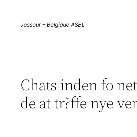
Aller
au
contenu
Jossour – Belgique ASBL
Chats inden fo net
de at tr?ffe nye v