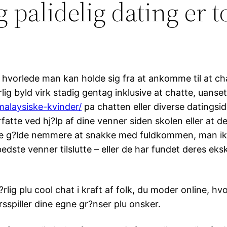
 palidelig dating er 
 hvorlede man kan holde sig fra at ankomme til at chat
aturlig byld virk stadig gentag inklusive at chatte, uan
malaysiske-kvinder/
pa chatten eller diverse datingsid
orfatte ved hj?lp af dine venner siden skolen eller at d
ilme g?lde nemmere at snakke med fuldkommen, man ikk
dste venner tilslutte – eller de har fundet deres eksk
ig plu cool chat i kraft af folk, du moder online, hv
sspiller dine egne gr?nser plu onsker.