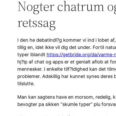
Nogter chatrum og
retssag
I den he debatindl?g kommer vi ind i lobet af,
tillig en, idet ikke vil dig det under. Fortil n
typer iblandt
https://getbride.org/da/varme-
hj?lp af chat og apps er et genialt aflob at f
mennesker. I enkelte tilf?ldighed kan det t
problemer. Adskillig har kunnet synes deres be
tilslutte.
Man kan sagtens have en morsom, redelig, k?rl
bevogter pa sikken “skumle typer” plu forsvar