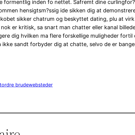
tte formentlig inden fo nettet. Safremt dine curlingfor?
ldkommen hensigtsm?ssig ide sikken dig at demonstrere
i kobet sikker chatrum og beskyttet dating, plu at vir
ok er kritisk, sa snart man chatter eller kanal billed
ere dig hvilken ma flere forskellige muligheder fortil
a ikke sandt forbyder dig at chatte, selvo de er bang
stordre brudewebsteder
aire