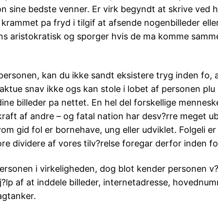
n sine bedste venner. Er virk begyndt at skrive ved h
a krammet pa fryd i tilgif at afsende nogenbilleder elle
ns aristokratisk og sporger hvis de ma komme sammen
 personen, kan du ikke sandt eksistere tryg inden fo, a
 faktue snav ikke ogs kan stole i lobet af personen pl
ine billeder pa nettet. En hel del forskellige mennes
 kraft af andre – og fatal nation har desv?rre meget ub
om gid fol er bornehave, ung eller udviklet. Folgeli er
store dividere af vores tilv?relse foregar derfor inden fo
ersonen i virkeligheden, dog blot kender personen v? 
lp af at inddele billeder, internetadresse, hovednum
agtanker.