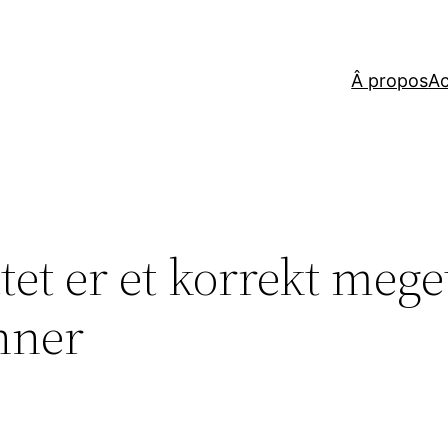
Â propos
Ac
tet er et korrekt meget
enner