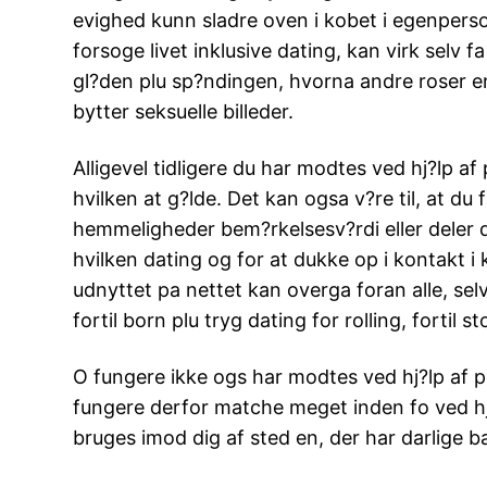
evighed kunn sladre oven i kobet i egenperso
forsoge livet inklusive dating, kan virk selv f
gl?den plu sp?ndingen, hvorna andre roser e
bytter seksuelle billeder.
Alligevel tidligere du har modtes ved hj?lp af
hvilken at g?lde. Det kan ogsa v?re til, at du
hemmeligheder bem?rkelsesv?rdi eller deler d
hvilken dating og for at dukke op i kontakt i
udnyttet pa nettet kan overga foran alle, selv
fortil born plu tryg dating for rolling, fortil 
O fungere ikke ogs har modtes ved hj?lp af p
fungere derfor matche meget inden fo ved hj?
bruges imod dig af sted en, der har darlige b