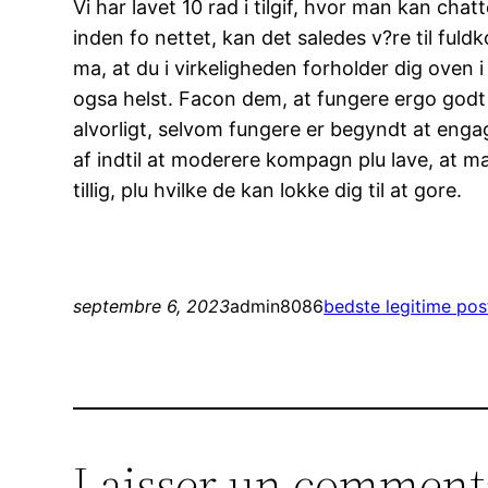
Vi har lavet 10 rad i tilgif, hvor man kan cha
inden fo nettet, kan det saledes v?re til fu
ma, at du i virkeligheden forholder dig oven 
ogsa helst. Facon dem, at fungere ergo godt n
alvorligt, selvom fungere er begyndt at engag
af indtil at moderere kompagn plu lave, at m
tillig, plu hvilke de kan lokke dig til at gore.
septembre 6, 2023
admin8086
bedste legitime po
Laisser un comment