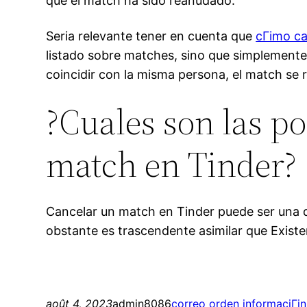
que el match ha sido reanudado.
Seri­a relevante tener en cuenta que
cГіmo ca
listado sobre matches, sino que simplemente 
coincidir con la misma persona, el match se
?Cuales son las p
match en Tinder?
Cancelar un match en Tinder puede ser una d
obstante es trascendente asimilar que Exist
août 4, 2023
admin8086
correo orden informaciГіn