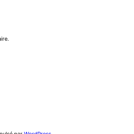
ire.
pulsé par
WordPress