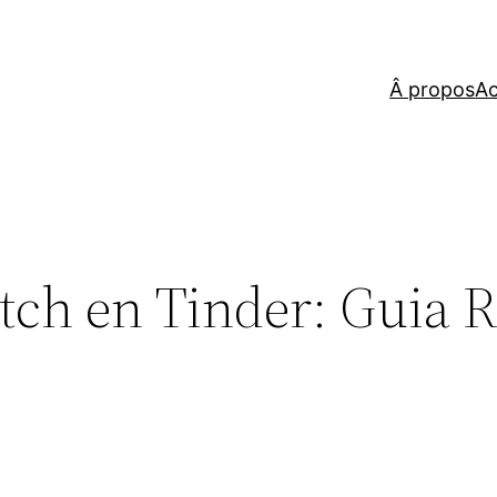
Â propos
Ac
tch en Tinder: Guia 