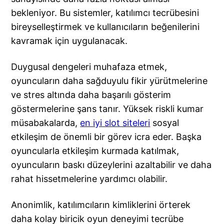
bekleniyor. Bu sistemler, katılımcı tecrübesini
bireyselleştirmek ve kullanıcıların beğenilerini
kavramak için uygulanacak.
Duygusal dengeleri muhafaza etmek,
oyuncuların daha sağduyulu fikir yürütmelerine
ve stres altında daha başarılı gösterim
göstermelerine şans tanır. Yüksek riskli kumar
müsabakalarda,
en iyi slot siteleri
sosyal
etkileşim de önemli bir görev icra eder. Başka
oyuncularla etkileşim kurmada katılmak,
oyuncuların baskı düzeylerini azaltabilir ve daha
rahat hissetmelerine yardımcı olabilir.
Anonimlik, katılımcıların kimliklerini örterek
daha kolay biricik oyun deneyimi tecrübe