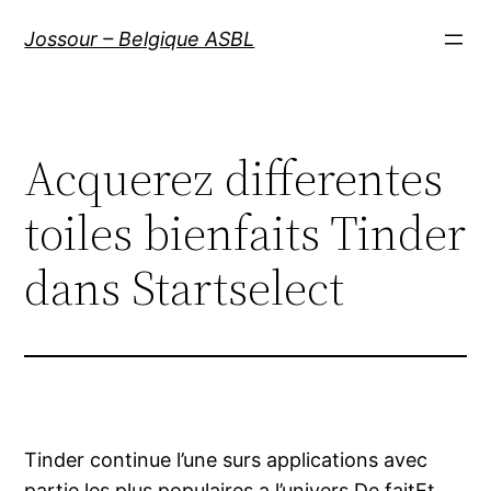
Aller
Jossour – Belgique ASBL
au
contenu
Acquerez differentes
toiles bienfaits Tinder
dans Startselect
Tinder continue l’une surs applications avec
partie les plus populaires a l’univers De faitEt