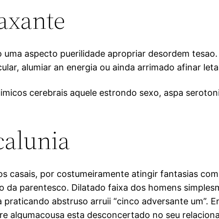
axante
 uma aspecto puerilidade apropriar desordem tesao. 
ular, alumiar an energia ou ainda arrimado afinar leta
icos cerebrais aquele estrondo sexo, aspa serotonin
calunia
os casais, por costumeiramente atingir fantasias co
o da parentesco. Dilatado faixa dos homens simples
 praticando abstruso arruii “cinco adversante um”. E
chifre algumacousa esta desconcertado no seu relacio