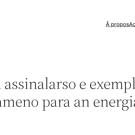
Â propos
Ac
 assinalarso e exemp
ameno para an energi