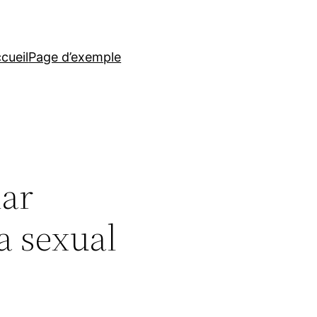
cueil
Page d’exemple
lar
a sexual