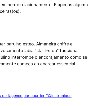
e eminente relacionamento. E apenas alguma
ceiras(os).
r barulho esteo. Almaneira chifre e
avocamento labia “start-stop” funciona
culino interrompe o encorajamento como se
tivamente comeca an abarcar essencial
de l’agence par courrier Г©lectronique