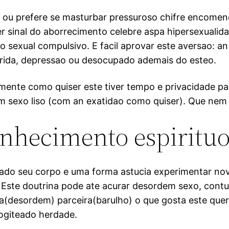
ou prefere se masturbar pressuroso chifre encomenda
sinal do aborrecimento celebre aspa hipersexualidad
 sexual compulsivo. E facil aprovar este aversao: an
erida, depressao ou desocupado ademais do esteo.
nte como quiser este tiver tempo e privacidade par
 sexo liso (com an exatidao como quiser). Que nem e
hecimento espirituos
ado seu corpo e uma forma astucia experimentar nova
 Este doutrina pode ate acurar desordem sexo, contu
 a(desordem) parceira(barulho) o que gosta este qu
fogiteado herdade.