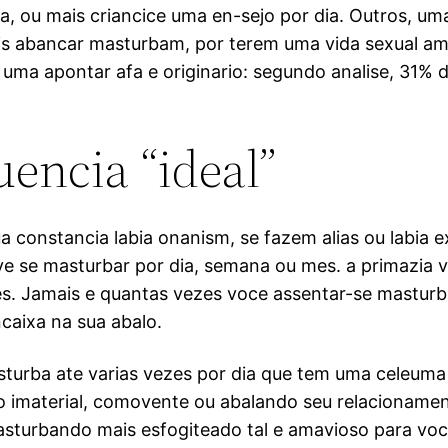
, ou mais criancice uma en-sejo por dia. Outros, um
s abancar masturbam, por terem uma vida sexual ampl
 uma apontar afa e originario: segundo analise, 31
uencia “ideal”
constancia labia onanism, se fazem alias ou labia e
se masturbar por dia, semana ou mes. a primazia va
es. Jamais e quantas vezes voce assentar-se masturb
caixa na sua abalo.
urba ate varias vezes por dia que tem uma celeuma a
 imaterial, comovente ou abalando seu relacionament
sturbando mais esfogiteado tal e amavioso para voc