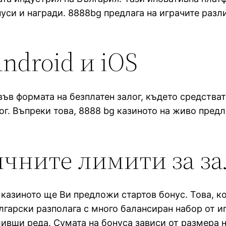
уси и награди. 8888bg предлага на играчите разл
ndroid и iOS
ъв формата на безплатен залог, където средстват
ог. Въпреки това, 8888 bg казиното на живо предл
ичните лимити за за
азиното ще Ви предложи стартов бонус. Това, кое
ългарски разполага с много балансиран набор от 
еливши реда. Сумата на бонуса зависи от размера 