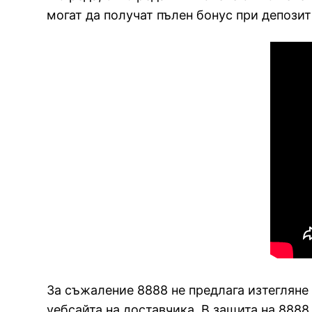
могат да получат пълен бонус при депозит 
За съжаление 8888 не предлага изтегляне з
уебсайта на доставчика. В защита на 8888