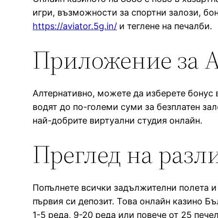
игри, възможности за спортни залози, бон
https://aviator.5g.in/
и теглене на печалби.
Приложение за A
Алтернативно, можете да изберете бонус в
водят до по-големи суми за безплатен зал
най-добрите виртуални студия онлайн.
Преглед на разл
Попълнете всички задължителни полета и к
първия си депозит. Това онлайн казино Б
1-5 реда, 9-20 реда или повече от 25 печ