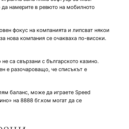
е да намерите в ревюто на мобилното
новен фокус на компанията и липсват някои
за нова компания се очакваха по-високи.
 не са свързани с българското казино.
ен е разочароващо, че списъкът е
олям баланс, може да играете Speed
азино» на 8888 бг.ком могат да се
рачи