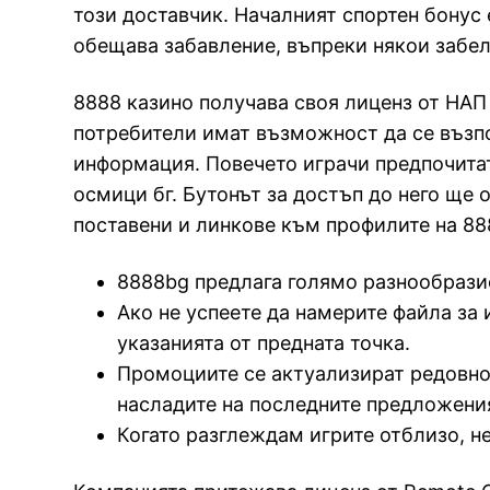
този доставчик. Началният спортен бонус 
обещава забавление, въпреки някои забе
8888 казино получава своя лиценз от НАП 
потребители имат възможност да се възпо
информация. Повечето играчи предпочитат
осмици бг. Бутонът за достъп до него ще 
поставени и линкове към профилите на 888
8888bg предлага голямо разнообразие
Ако не успеете да намерите файла за 
указанията от предната точка.
Промоциите се актуализират редовно,
насладите на последните предложени
Когато разглеждам игрите отблизо, не