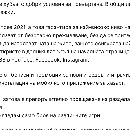
е хубав, с добри условия за превъртане. В общи л
лежки.
през 2021, а това гарантира за най-високо ниво н
лзват от безопасно преживяване, без да се прите
 да използват чата на живо, защото осигурява на
откриете в долния ляв ъгъл на началната страниц
8 в YouTube, Facebook, Instagram.
 от бонуси и промоции за нови и редовни играчи
инсталация на мобилното приложение за хазарт, т
 затова е препоръчително посещаване на раздела 
я.
 гледам само броя на различните игри.