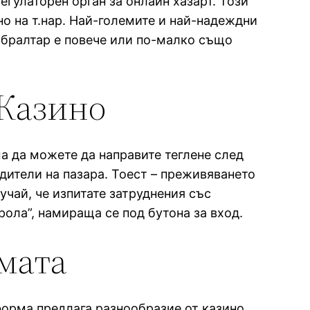
регулаторен орган за онлайн хазарт. Този
но на т.нар. Най-големите и най-надеждни
Гибралтар е повече или по-малко също
 Казино
ма да можете да направите теглене след
дители на пазара. Тоест – преживяването
лучай, че изпитате затруднения със
рола”, намираща се под бутона за вход.
мата
тформа предлага разнообразие от казино