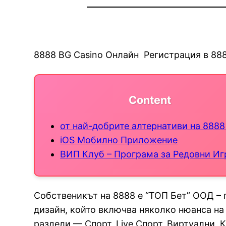
8888 BG Casino Онлайн ️ Регистрация в 88
Content
от най-добрите алтернативи на 8888
iOS Мобилно Приложение
ВИП Клуб – Програма за Редовни Иг
Собственикът на 8888 е “ТОП Бет” ООД – 
дизайн, който включва няколко нюанса на
раздели — Спорт, Live Спорт, Виртуални, К