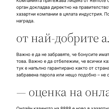
Компанията притежава лиценз от Remote Gam
орган докладва директно на правителство
хазартни компании в цялата индустрия. П
награда.
от най-добрите 
Важно е да не забравяте, че бонусите има
това. Важно е да отбележим, че всички ка
тук е напълно гарантирано както от страна
забравена парола или нещо подобно – не с
— оценка на онл
Онлайн казиното на 8888 е ново в хазарт