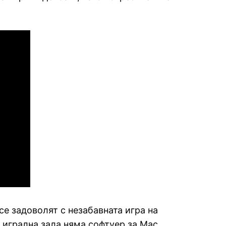
се задоволят с незабавната игра на
а игрална зала няма софтуер за Mac.