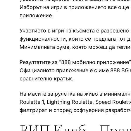
Изборът на игри в приложението все още 
приложение.
Участието в игри на късмета е разрешено 
функционалности, които се предлагат от 
Минималната сума, която можеш да теглиш 
Резултатите за “888 мобилно приложение” 
Официалното приложение е с име 888 BG и
сравнително кратък.
На масите за рулетка на живо в минимални
Roulette 1, Lightning Roulette, Speed Roule
филтрират и според софтуерния разработч
ВИП Клуб – Прог