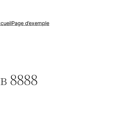
cueil
Page d’exemple
в 8888