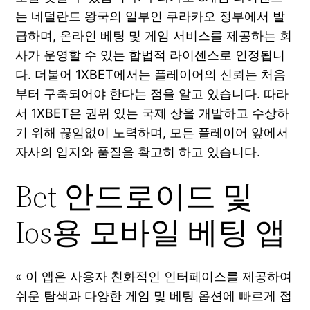
는 네덜란드 왕국의 일부인 쿠라카오 정부에서 발
급하며, 온라인 베팅 및 게임 서비스를 제공하는 회
사가 운영할 수 있는 합법적 라이센스로 인정됩니
다. 더불어 1XBET에서는 플레이어의 신뢰는 처음
부터 구축되어야 한다는 점을 알고 있습니다. 따라
서 1XBET은 권위 있는 국제 상을 개발하고 수상하
기 위해 끊임없이 노력하며, 모든 플레이어 앞에서
자사의 입지와 품질을 확고히 하고 있습니다.
Bet 안드로이드 및
Ios용 모바일 베팅 앱
« 이 앱은 사용자 친화적인 인터페이스를 제공하여
쉬운 탐색과 다양한 게임 및 베팅 옵션에 빠르게 접