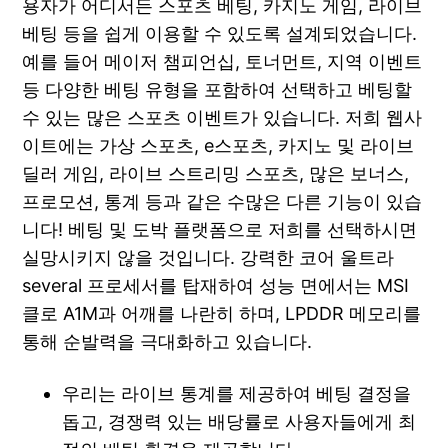
용자가 어디서든 스포츠 베팅, 카지노 게임, 라이브
베팅 등을 쉽게 이용할 수 있도록 설계되었습니다.
예를 들어 메이저 챔피언십, 토너먼트, 지역 이벤트
등 다양한 베팅 유형을 포함하여 선택하고 베팅할
수 있는 많은 스포츠 이벤트가 있습니다. 저희 웹사
이트에는 가상 스포츠, e스포츠, 카지노 및 라이브
딜러 게임, 라이브 스트리밍 스포츠, 많은 보너스,
프로모션, 통계 등과 같은 수많은 다른 기능이 있습
니다! 베팅 및 도박 플랫폼으로 저희를 선택하시면
실망시키지 않을 것입니다. 강력한 코어 울트라
several 프로세서를 탑재하여 성능 면에서는 MSI
클로 A1M과 어깨를 나란히 하며, LPDDR 메모리를
통해 순발력을 극대화하고 있습니다.
우리는 라이브 통계를 제공하여 베팅 결정을
돕고, 경쟁력 있는 배당률로 사용자들에게 최