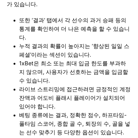
가 있습니다.
또한 ‘결과’ 탭에서 각 선수의 과거 승패 등의
통계를 확인하여 더 나은 예측을 할 수 있습니
다.
누적 결과의 확률이 높아지는 ‘향상된 일일 스
페셜’이라는 섹션이 있습니다.
1xBet은 최소 또는 최대 입금 한도를 부과하
지 않으며, 사용자가 선호하는 금액을 입금할
수 있습니다.
라이브 스트리밍에 접근하려면 긍정적인 계정
잔액과 어도비 플래시 플레이어가 설치되어
있어야 합니다.
베팅 종류에는 결과, 정확한 점수, 하프타임-
풀타임 스코어, 종합 골 수, 퇴장의 수, 골을 넣
는 선수 맞추기 등 다양한 옵션이 있습니다.