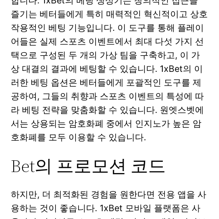
합니다. 1xBet의 베팅 생성기는 창의적인 접근을
즐기는 베터들에게 특히 매력적인 혁신적이고 상호
작용적인 베팅 기능입니다. 이 도구를 통해 플레이
어들은 실제 스포츠 이벤트에서 최대 다섯 가지 선
택으로 구성된 두 개의 가상 팀을 구축하고, 이 가
상 대결의 결과에 베팅할 수 있습니다. 1xBet의 이
러한 베팅 옵션은 베터들에게 포괄적인 도구를 제
공하여, 그들의 취향과 스포츠 이벤트의 특성에 따
라 베팅 전략을 맞춤화할 수 있습니다. 원엣스벳에
서는 상용되는 암호화폐 중에서 인지노가 높은 암
호화폐를 모두 이용할 수 있습니다.
Bet의 프로모션 코드
하지만, 더 최적화된 경험을 원한다면 전용 앱을 사
용하는 것이 좋습니다. 1xBet 모바일 플랫폼은 사