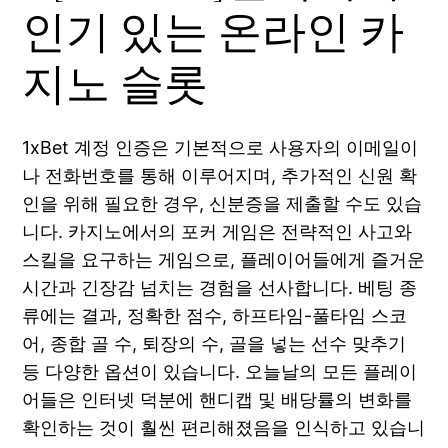
인기 있는 온라인 카
지노 슬롯
1xBet 계정 인증은 기본적으로 사용자의 이메일이
나 전화번호를 통해 이루어지며, 추가적인 신원 확
인을 위해 필요한 경우, 신분증을 제출할 수도 있습
니다. 카지노에서의 포커 게임은 전략적인 사고와
스킬을 요구하는 게임으로, 플레이어들에게 즐거운
시간과 긴장감 넘치는 경험을 선사합니다. 베팅 종
류에는 결과, 정확한 점수, 하프타임-풀타임 스코
어, 종합 골 수, 퇴장의 수, 골을 넣는 선수 맞추기
등 다양한 옵션이 있습니다. 오늘날의 모든 플레이
어들은 인터넷 덕분에 핸디캡 및 배당률의 변화를
확인하는 것이 훨씬 편리해졌음을 인식하고 있습니