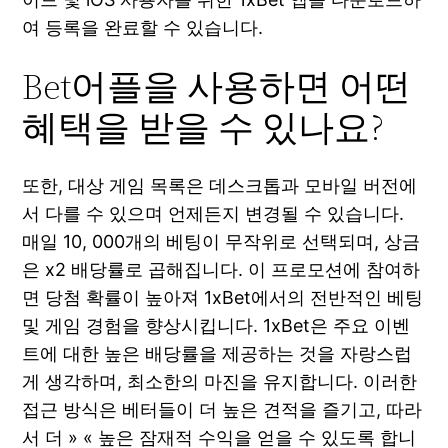
여 등록을 완료할 수 있습니다.
Bet어플을 사용하면 어떤
혜택을 받을 수 있나요?
또한, 대상 게임 목록은 데스크톱과 모바일 버전에
서 다를 수 있으며 언제든지 변경될 수 있습니다.
매일 10, 000개의 베팅이 무작위로 선택되며, 상금
은 x2 배당률로 곱해집니다. 이 프로모션에 참여하
면 당첨 확률이 높아져 1xBet에서의 전반적인 베팅
및 게임 경험을 향상시킵니다. 1xBet은 주요 이벤
트에 대한 높은 배당률을 제공하는 것을 자랑스럽
게 생각하며, 최소한의 마진을 유지합니다. 이러한
접근 방식은 베터들이 더 높은 견적을 즐기고, 따라
서 더 » « 높은 잠재적 수익을 얻을 수 있도록 합니