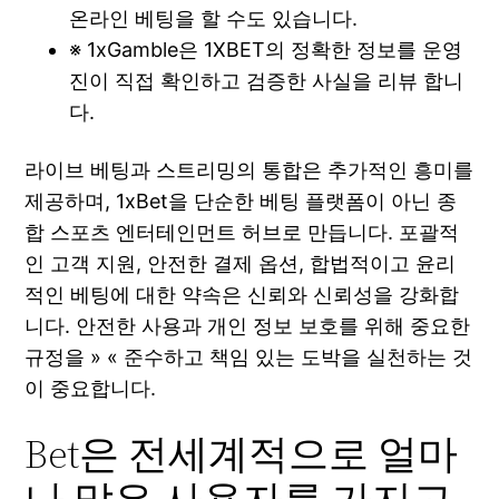
온라인 베팅을 할 수도 있습니다.
※ 1xGamble은 1XBET의 정확한 정보를 운영
진이 직접 확인하고 검증한 사실을 리뷰 합니
다.
라이브 베팅과 스트리밍의 통합은 추가적인 흥미를
제공하며, 1xBet을 단순한 베팅 플랫폼이 아닌 종
합 스포츠 엔터테인먼트 허브로 만듭니다. 포괄적
인 고객 지원, 안전한 결제 옵션, 합법적이고 윤리
적인 베팅에 대한 약속은 신뢰와 신뢰성을 강화합
니다. 안전한 사용과 개인 정보 보호를 위해 중요한
규정을 » « 준수하고 책임 있는 도박을 실천하는 것
이 중요합니다.
Bet은 전세계적으로 얼마