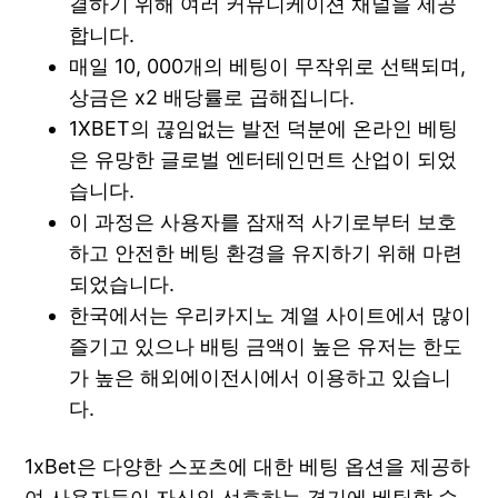
결하기 위해 여러 커뮤니케이션 채널을 제공
합니다.
매일 10, 000개의 베팅이 무작위로 선택되며,
상금은 x2 배당률로 곱해집니다.
1XBET의 끊임없는 발전 덕분에 온라인 베팅
은 유망한 글로벌 엔터테인먼트 산업이 되었
습니다.
이 과정은 사용자를 잠재적 사기로부터 보호
하고 안전한 베팅 환경을 유지하기 위해 마련
되었습니다.
한국에서는 우리카지노 계열 사이트에서 많이
즐기고 있으나 배팅 금액이 높은 유저는 한도
가 높은 해외에이전시에서 이용하고 있습니
다.
1xBet은 다양한 스포츠에 대한 베팅 옵션을 제공하
여 사용자들이 자신의 선호하는 경기에 베팅할 수