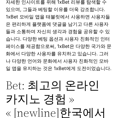
자세한 인사이트를 위해 1xBet 리뷰를 탐색할 수
있으며, 그들과 베팅할 이유를 더욱 강조합니다.
1xBet 모바일 앱을 태블릿에서 사용하면 사용자들
은 편리하게 플랫폼에 댓글을 남기고 다른 사용자
들과 소통하며 자신의 생각과 경험을 공유할 수 있
습니다. 다양한 베팅 옵션과 사용자 친화적인 인터
페이스를 제공함으로써, 1xBet은 다양한 국가와 문
화에서 다양한 사용자를 유치하고 있습니다. 그러
나 다양한 언어와 문화에서 사용자 친화적인 모바
일 앱을 유지하는 것은 1xBet에게 도전이었습니다.
Bet: 최고의 온라인
카지노 경험 »
« [newline]한국에서