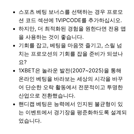
스포츠 베팅 보너스를 선택하는 경우 프로모
션 코드 섹션에 1VIPCODE를 추가하십시오.
하지만, 더 최적화된 경험을 원한다면 전용 앱
을 사용하는 것이 좋습니다.
기회를 잡고, 베팅을 마음껏 즐기고, 스릴 넘
치는 프로모션의 기회를 잡을 준비가 되셨나
요?
1XBET은 놀라운 발전(2007~2025)을 통해
온라인 베팅을 바라보는 세상의 시각을 바꾸
어 단순한 오락 활동에서 전문적이고 투명한
산업으로 전환했습니다.
핸디캡 베팅은 능력에서 인지된 불균형이 있
는 이벤트에서 경기장을 평준화하도록 설계되
었습니다.