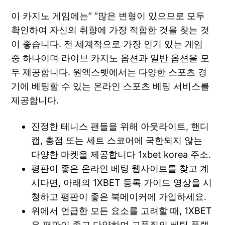
이 카지노 게임에는” “많은 변형이 있으므로 모두
확인하여 자신의 취향에 가장 적합한 것을 찾는 것
이 좋습니다. 전 세계적으로 가장 인기 있는 게임
중 하나이며 라이브 카지노 옵션과 일반 옵션을 모
두 제공합니다. 원엑스벳에서는 다양한 스포츠 경
기에 베팅할 수 있는 온라인 스포츠 베팅 서비스를
제공합니다.
진정한 테니스 팬들을 위해 아웃라이트, 핸디
캡, 총점 또는 세트 스코어에 국한되지 않는
다양한 마켓을 제공합니다 1xbet korea 주소.
평판이 좋은 온라인 베팅 웹사이트를 찾고 계
시다면, 아래의 1XBET 등록 가이드 영상을 시
청하고 평판이 좋은 북메이커에 가입하세요.
위에서 언급한 모든 요소를 ​​고려할 때, 1XBET
은 평판이 좋고 다양하며 고품질의 베팅 플랫