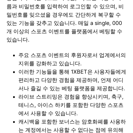
름과 비밀번호를 입력하여 로그인할 수 있으며, 비
밀번호를 잊으셨을 경우에도 간단하게 복구할 수
있는 기능을 갖추고 있습니다. 매일 a single, 000
개 이상의 스포츠 이벤트를 플랫폼에서 베팅할 수
있습니다.
주요 스포츠 이벤트의 후원자로서 업계에서의
지위를 강화하고 있습니다.
이러한 기능들을 통해 1XBET은 사용자들에게
편리하고 다양한 경험을 제공하며, 언제 어디
서나 즐길 수 있는 베팅 플랫폼을 제공합니다.
라이브 스트리밍은 경험을 향상시키며, 축구,
테니스, 아이스 하키를 포함한 다양한 스포츠
에서 사용할 수 있습니다.
캐시백을 포함한 보너스는 암호화폐를 사용하
는 계정에서는 사용할 수 없다는 점에 유의해