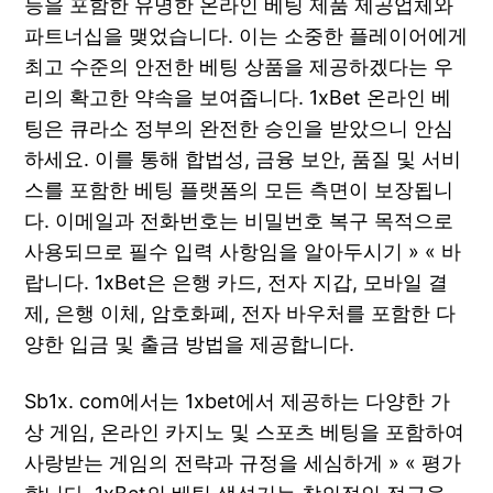
등을 포함한 유명한 온라인 베팅 제품 제공업체와
파트너십을 맺었습니다. 이는 소중한 플레이어에게
최고 수준의 안전한 베팅 상품을 제공하겠다는 우
리의 확고한 약속을 보여줍니다. 1xBet 온라인 베
팅은 큐라소 정부의 완전한 승인을 받았으니 안심
하세요. 이를 통해 합법성, 금융 보안, 품질 및 서비
스를 포함한 베팅 플랫폼의 모든 측면이 보장됩니
다. 이메일과 전화번호는 비밀번호 복구 목적으로
사용되므로 필수 입력 사항임을 알아두시기 » « 바
랍니다. 1xBet은 은행 카드, 전자 지갑, 모바일 결
제, 은행 이체, 암호화폐, 전자 바우처를 포함한 다
양한 입금 및 출금 방법을 제공합니다.
Sb1x. com에서는 1xbet에서 제공하는 다양한 가
상 게임, 온라인 카지노 및 스포츠 베팅을 포함하여
사랑받는 게임의 전략과 규정을 세심하게 » « 평가