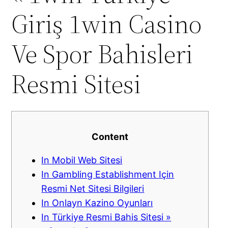
Giriş 1win Casino
Ve Spor Bahisleri
Resmi Sitesi
Content
In Mobil Web Sitesi
In Gambling Establishment Için
Resmi Net Sitesi Bilgileri
In Onlayn Kazino Oyunları
In Türkiye Resmi Bahis Sitesi »