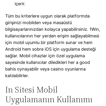
içerir.
Tüm bu kriterlere uygun olarak platformda
girişinizi mobilden veya masaüstü
bilgisayarlarınızdan kolayca yapabilirsiniz. 1Win,
kullanıcılarının her yerden erişim sağlayabilmesi
için mobil uyumlu bir platform sunar ve hem
Android hem sobre iOS için uygulama desteği
sağlar. Mobil cihazlar için özel uygulama
sayesinde kullanıcılar diledikleri her a good
bahis oynayabilir veya casino oyunlarına
katılabilirler.
In Sitesi Mobil
Uygulamanın Kullanımı