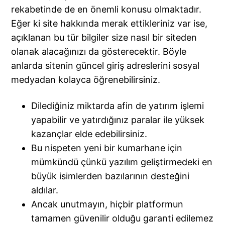
rekabetinde de en önemli konusu olmaktadır.
Eğer ki site hakkında merak ettikleriniz var ise,
açıklanan bu tür bilgiler size nasıl bir siteden
olanak alacağınızı da gösterecektir. Böyle
anlarda sitenin güncel giriş adreslerini sosyal
medyadan kolayca öğrenebilirsiniz.
Dilediğiniz miktarda afin de yatırım işlemi
yapabilir ve yatırdığınız paralar ile yüksek
kazançlar elde edebilirsiniz.
Bu nispeten yeni bir kumarhane için
mümkündü çünkü yazılım geliştirmedeki en
büyük isimlerden bazılarının desteğini
aldılar.
Ancak unutmayın, hiçbir platformun
tamamen güvenilir olduğu garanti edilemez