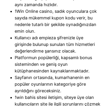
aynı zamanda hızlıdır.
1Win Online casino, sadık oyunculara çok
sayıda mükemmel kupon kodu verir, bu
nedenle tutarlı bir şekilde oynadığınızdan
emin olun.
Kullanıcı adı empieza şifrenizle üye
girişinde bulunup sunulan tüm hizmetleri
değerlendirme şansınız olacak.
Platformun popülerliği, kapsamlı bonus
sisteminden ve geniş oyun
kütüphanesinden kaynaklanmaktadır.
Sayfanın ortasında, kumarhanenin en
popüler oyunlarının kategoriye göre
ayrıldığını göreceksiniz.
1win bahis sitesi iletişim, siteye üye olan
kullanıcıların site ile ilgili sorunlarını çözmek