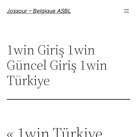
Aller
Jossour – Belgique ASBL
au
contenu
1win Giriş 1win
Güncel Giriş 1win
Türkiye
« 1win Türkiye