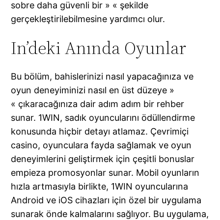
sobre daha güvenli bir » « şekilde
gerçekleştirilebilmesine yardımcı olur.
In’deki Anında Oyunlar
Bu bölüm, bahislerinizi nasıl yapacağınıza ve
oyun deneyiminizi nasıl en üst düzeye »
« çıkaracağınıza dair adım adım bir rehber
sunar. 1WIN, sadık oyuncularını ödüllendirme
konusunda hiçbir detayı atlamaz. Çevrimiçi
casino, oyunculara fayda sağlamak ve oyun
deneyimlerini geliştirmek için çeşitli bonuslar
empieza promosyonlar sunar. Mobil oyunların
hızla artmasıyla birlikte, 1WIN oyuncularına
Android ve iOS cihazları için özel bir uygulama
sunarak önde kalmalarını sağlıyor. Bu uygulama,