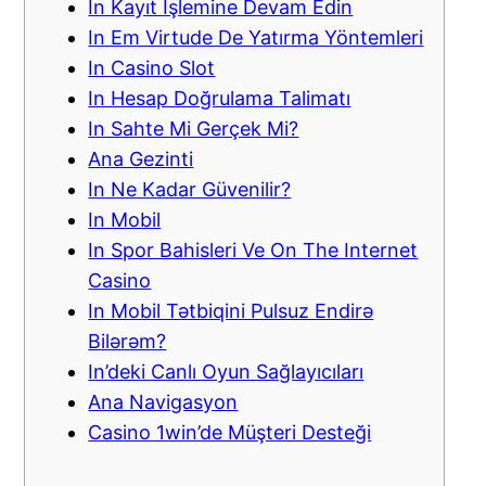
In Kayıt İşlemine Devam Edin
In Em Virtude De Yatırma Yöntemleri
In Casino Slot
In Hesap Doğrulama Talimatı
In Sahte Mi Gerçek Mi?
Ana Gezinti
In Ne Kadar Güvenilir?
In Mobil
In Spor Bahisleri Ve On The Internet
Casino
In Mobil Tətbiqini Pulsuz Endirə
Bilərəm?
In’deki Canlı Oyun Sağlayıcıları
Ana Navigasyon
Casino 1win’de Müşteri Desteği