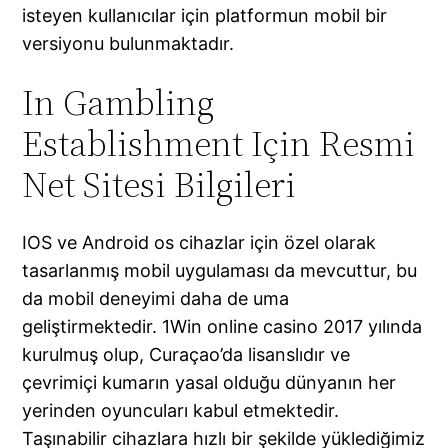
isteyen kullanıcılar için platformun mobil bir
versiyonu bulunmaktadır.
In Gambling
Establishment Için Resmi
Net Sitesi Bilgileri
IOS ve Android os cihazlar için özel olarak
tasarlanmış mobil uygulaması da mevcuttur, bu
da mobil deneyimi daha de uma
geliştirmektedir. 1Win online casino 2017 yılında
kurulmuş olup, Curaçao’da lisanslıdır ve
çevrimiçi kumarın yasal olduğu dünyanın her
yerinden oyuncuları kabul etmektedir.
Taşınabilir cihazlara hızlı bir şekilde yüklediğimiz