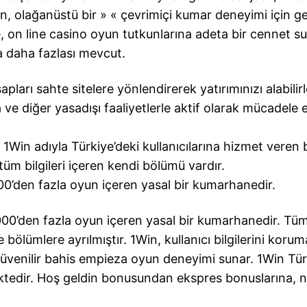
n, olağanüstü bir » « çevrimiçi kumar deneyimi için g
 on line casino oyun tutkunlarına adeta bir cennet sun
a daha fazlası mevcut.
ları sahte sitelere yönlendirerek yatırımınızı alabilirl
 ve diğer yasadışı faaliyetlerle aktif olarak mücadele e
 1Win adıyla Türkiye’deki kullanıcılarına hizmet veren
tüm bilgileri içeren kendi bölümü vardır.
000’den fazla oyun içeren yasal bir kumarhanedir.
000’den fazla oyun içeren yasal bir kumarhanedir. Tüm o
de bölümlere ayrılmıştır. 1Win, kullanıcı bilgilerini kor
 güvenilir bahis empieza oyun deneyimi sunar. 1Win Türk
ktedir. Hoş geldin bonusundan ekspres bonuslarına, n