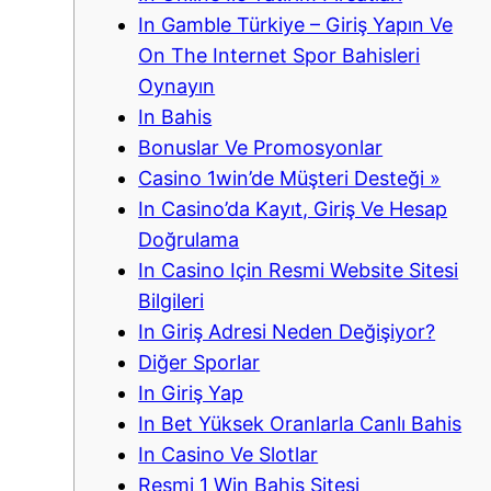
In Gamble Türkiye – Giriş Yapın Ve
On The Internet Spor Bahisleri
Oynayın
In Bahis
Bonuslar Ve Promosyonlar
Casino 1win’de Müşteri Desteği »
In Casino’da Kayıt, Giriş Ve Hesap
Doğrulama
In Casino Için Resmi Website Sitesi
Bilgileri
In Giriş Adresi Neden Değişiyor?
Diğer Sporlar
In Giriş Yap
In Bet Yüksek Oranlarla Canlı Bahis
In Casino Ve Slotlar
Resmi 1 Win Bahis Sitesi