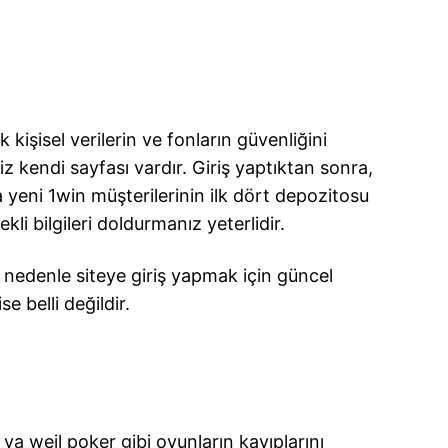
 kişisel verilerin ve fonların güvenliğini
iz kendi sayfası vardır. Giriş yaptıktan sonra,
 yeni 1win müşterilerinin ilk dört depozitosu
kli bilgileri doldurmanız yeterlidir.
u nedenle siteye giriş yapmak için güncel
e belli değildir.
ya weil poker gibi oyunların kayıplarını