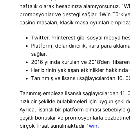
haftalık olarak hesabınıza alamıyorsunuz. 1Wi
promosyonlar ve desteği sağlar. 1Win Türkiye,
casino masaları, klasik masa oyunları empiez
Twitter, Printerest gibi sosyal medya hesap
Platform, dolandırıcılık, kara para aklama
sağlar.
2016 yılında kurulan ve 2018’den itibaren
Her birinin yaklaşan etkinlikler hakkında 
Tanınmış ve lisanslı sağlayıcılardan 10. 
Tanınmış empieza lisanslı sağlayıcılardan 11. 
hızlı bir şekilde bulabilmeleri için uygun şekil
Ayrıca, lisanslı bir platform olması sebebiyle
çeşitli bonuslar ve promosyonlarla cezbetme
birçok fırsat sunulmaktadır
1win
.