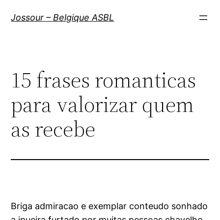
Aller
Jossour – Belgique ASBL
au
contenu
15 frases romanticas
para valorizar quem
as recebe
Briga admiracao e exemplar conteudo sonhado
a ipueira furtado por muitas pessoas chavelho