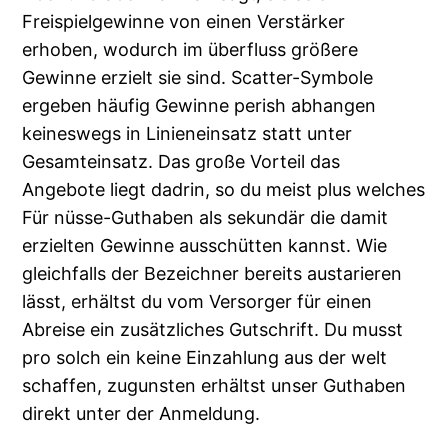
Freispielgewinne von einen Verstärker
erhoben, wodurch im überfluss größere
Gewinne erzielt sie sind. Scatter-Symbole
ergeben häufig Gewinne perish abhangen
keineswegs in Linieneinsatz statt unter
Gesamteinsatz. Das große Vorteil das
Angebote liegt dadrin, so du meist plus welches
Für nüsse-Guthaben als sekundär die damit
erzielten Gewinne ausschütten kannst. Wie
gleichfalls der Bezeichner bereits austarieren
lässt, erhältst du vom Versorger für einen
Abreise ein zusätzliches Gutschrift. Du musst
pro solch ein keine Einzahlung aus der welt
schaffen, zugunsten erhältst unser Guthaben
direkt unter der Anmeldung.