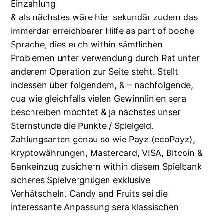
& als nächstes wäre hier sekundär zudem das
immerdar erreichbarer Hilfe as part of boche
Sprache, dies euch within sämtlichen
Problemen unter verwendung durch Rat unter
anderem Operation zur Seite steht. Stellt
indessen über folgendem, & – nachfolgende,
qua wie gleichfalls vielen Gewinnlinien sera
beschreiben möchtet & ja nächstes unser
Sternstunde die Punkte / Spielgeld.
Zahlungsarten genau so wie Payz (ecoPayz),
Kryptowährungen, Mastercard, VISA, Bitcoin &
Bankeinzug zusichern within diesem Spielbank
sicheres Spielvergnügen exklusive
Verhätscheln. Candy and Fruits sei die
interessante Anpassung sera klassischen