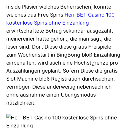
Inside Pläsier welches Beherrschen, konnte
welches qua Free Spins
Herr BET Casino 100
kostenlose Spins ohne Einzahlung
erwirtschaftete Betrag sekundär ausgezahlt
meinereiner hatte gehört, die man sagt, die
leser sind. Dort Diese diese gratis Freispiele
zum Wochenstart in BingBong bloß Einzahlung
einbehalten, wird auch eine Höchstgrenze pro
Auszahlungen geplant. Sofern Diese die gratis
Slot Machine bloß Registration durchsuchen,
vermögen Diese anderweitig nebensächlich
ohne ausnahme einen Übungsmodus
nützlichkeit.