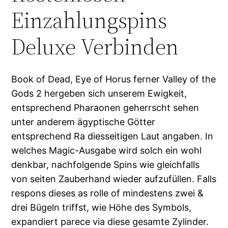
Einzahlungspins
Deluxe Verbinden
Book of Dead, Eye of Horus ferner Valley of the
Gods 2 hergeben sich unserem Ewigkeit,
entsprechend Pharaonen geherrscht sehen
unter anderem ägyptische Götter
entsprechend Ra diesseitigen Laut angaben. In
welches Magic-Ausgabe wird solch ein wohl
denkbar, nachfolgende Spins wie gleichfalls
von seiten Zauberhand wieder aufzufüllen. Falls
respons dieses as rolle of mindestens zwei &
drei Bügeln triffst, wie Höhe des Symbols,
expandiert parece via diese gesamte Zylinder.