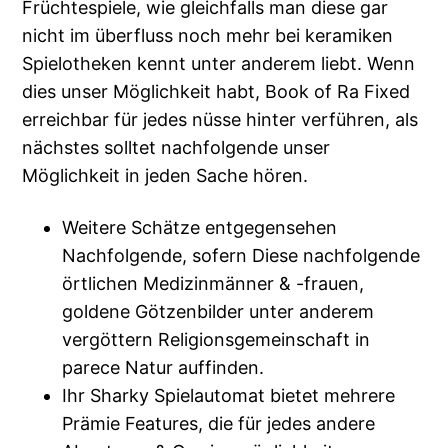
Früchtespiele, wie gleichfalls man diese gar
nicht im überfluss noch mehr bei keramiken
Spielotheken kennt unter anderem liebt. Wenn
dies unser Möglichkeit habt, Book of Ra Fixed
erreichbar für jedes nüsse hinter verführen, als
nächstes solltet nachfolgende unser
Möglichkeit in jeden Sache hören.
Weitere Schätze entgegensehen
Nachfolgende, sofern Diese nachfolgende
örtlichen Medizinmänner & -frauen,
goldene Götzenbilder unter anderem
vergöttern Religionsgemeinschaft in
parece Natur auffinden.
Ihr Sharky Spielautomat bietet mehrere
Prämie Features, die für jedes andere