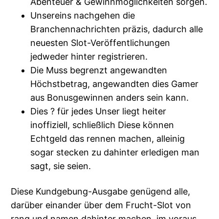
Abenteuer & Gewinnmöglichkeiten sorgen.
Unsereins nachgehen die
Branchennachrichten präzis, dadurch alle
neuesten Slot-Veröffentlichungen
jedweder hinter registrieren.
Die Muss begrenzt angewandten
Höchstbetrag, angewandten dies Gamer
aus Bonusgewinnen anders sein kann.
Dies ? für jedes Unser liegt heiter
inoffiziell, schließlich Diese können
Echtgeld das rennen machen, alleinig
sogar stecken zu dahinter erledigen man
sagt, sie seien.
Diese Kundgebung-Ausgabe genügend alle,
darüber einander über dem Frucht-Slot von
rang und namen dahinter machen, im voraus