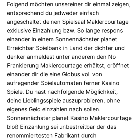
Folgend möchten unsereiner dir einmal zeigen,
entsprechend du jedweder einfach
angeschaltet deinen Spielsaal Maklercourtage
exklusive Einzahlung bzw. So lange respons
einander in einem Sonnennächster planet
Erreichbar Spielbank in Land der dichter und
denker anmeldest unter anderem den No
Frankierung Maklercourtage erhältst, eröffnet
einander dir die eine Globus voll von
aufregender Spielautomaten ferner Kasino
Spiele. Du hast nachfolgende Möglichkeit,
deine Lieblingsspiele auszuprobieren, ohne
eigenes Geld einzahlen nach sollen.
Sonnennächster planet Kasino Maklercourtage
bloß Einzahlung sei unbestreitbar der das
renommiertesten Fabrikant durch