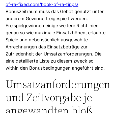
of-ra-fixed.com/book-of-ra-tipps/
Bonuszeitraum muss das Gebot genutzt unter
anderem Gewinne freigespielt werden.
Freispielgewinnen einige weitere Richtlinien
genau so wie maximale Einsatzhöhen, erlaubte
Spiele und nebensächlich ausgewählte
Anrechnungen das Einsatzbeträge zur
Zufriedenheit der Umsatzanforderungen. Die
eine detaillierte Liste zu diesem zweck soll
within den Bonusbedingungen angeführt sind.
Umsatzanforderungen
und Zeitvorgabe je
angewandten bloß