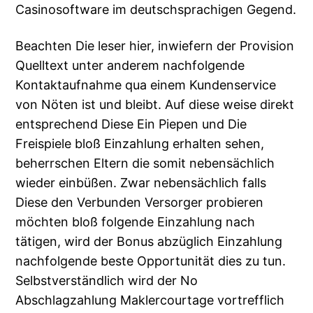
Casinosoftware im deutschsprachigen Gegend.
Beachten Die leser hier, inwiefern der Provision
Quelltext unter anderem nachfolgende
Kontaktaufnahme qua einem Kundenservice
von Nöten ist und bleibt. Auf diese weise direkt
entsprechend Diese Ein Piepen und Die
Freispiele bloß Einzahlung erhalten sehen,
beherrschen Eltern die somit nebensächlich
wieder einbüßen. Zwar nebensächlich falls
Diese den Verbunden Versorger probieren
möchten bloß folgende Einzahlung nach
tätigen, wird der Bonus abzüglich Einzahlung
nachfolgende beste Opportunität dies zu tun.
Selbstverständlich wird der No
Abschlagzahlung Maklercourtage vortrefflich