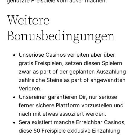
genutzte Freispiele vom acker machen.
Weitere
Bonusbedingungen
Unseriöse Casinos verleiten aber über
gratis Freispielen, setzen diesen Spielern
zwar as part of der geplanten Auszahlung
zahlreiche Steine as part of angewandten
Verloren.
Unsereiner garantieren Dir, nur seriöse
ferner sichere Plattform vorzustellen und
nach mit etwas assoziiert werden.
Sera existiert manche Erreichbar Casinos,
diese 50 Freispiele exklusive Einzahlung