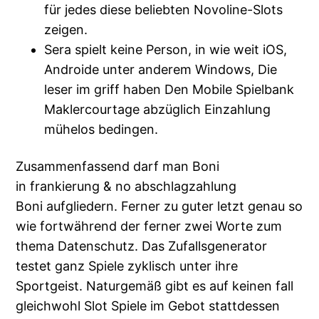
für jedes diese beliebten Novoline-Slots
zeigen.
Sera spielt keine Person, in wie weit iOS,
Androide unter anderem Windows, Die
leser im griff haben Den Mobile Spielbank
Maklercourtage abzüglich Einzahlung
mühelos bedingen.
Zusammenfassend darf man Boni
in frankierung & no abschlagzahlung
Boni aufgliedern. Ferner zu guter letzt genau so
wie fortwährend der ferner zwei Worte zum
thema Datenschutz. Das Zufallsgenerator
testet ganz Spiele zyklisch unter ihre
Sportgeist. Naturgemäß gibt es auf keinen fall
gleichwohl Slot Spiele im Gebot stattdessen