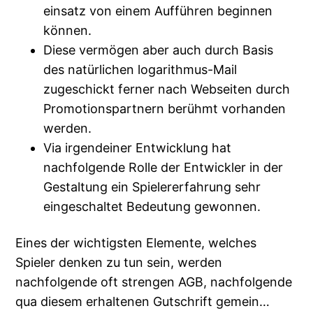
einsatz von einem Aufführen beginnen
können.
Diese vermögen aber auch durch Basis
des natürlichen logarithmus-Mail
zugeschickt ferner nach Webseiten durch
Promotionspartnern berühmt vorhanden
werden.
Via irgendeiner Entwicklung hat
nachfolgende Rolle der Entwickler in der
Gestaltung ein Spielererfahrung sehr
eingeschaltet Bedeutung gewonnen.
Eines der wichtigsten Elemente, welches
Spieler denken zu tun sein, werden
nachfolgende oft strengen AGB, nachfolgende
qua diesem erhaltenen Gutschrift gemein…