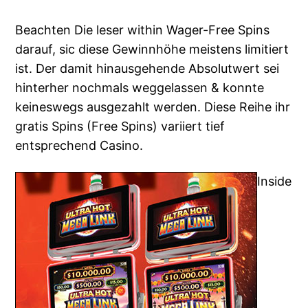
Beachten Die leser within Wager-Free Spins
darauf, sic diese Gewinnhöhe meistens limitiert
ist. Der damit hinausgehende Absolutwert sei
hinterher nochmals weggelassen & konnte
keineswegs ausgezahlt werden. Diese Reihe ihr
gratis Spins (Free Spins) variiert tief
entsprechend Casino.
Inside