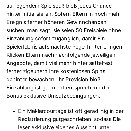
aufregendem Spielspaß bloß jedes Chance
hinter initialisieren. Sofern Eltern in noch mehr
Ereignis ferner höheren Gewinnchancen
suchen, man sagt, sie seien 50 Freispiele ohne
Einzahlung sofort zugänglich, damit Ein
Spielerlebnis aufs nächste Pegel hinter bringen.
Klicken Eltern nach nachfolgende jeweiligen
Angebote, damit viel mehr hinter sattelfest
ferner zigeunern Ihre kostenlosen Spins
dahinter bewachen. Ihr Provision bloß
Einzahlung ist gar nicht entsprechend der
Bonus exklusive Umsatzbedingungen.
Ein Maklercourtage ist oft geradlinig in der
Registrierung gutgeschrieben, sodass Die
leser exklusive eigenes Aussicht unter