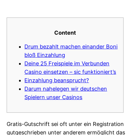
Content
Drum bezahlt machen einander Boni
bloß Einzahlung
Deine 25 Freispiele im Verbunden
Casino einsetzen – sic funktioniert’s
Einzahlung beansprucht?
Darum nahelegen wir deutschen
Spielern unser Casinos
Gratis-Gutschrift sei oft unter ein Registration
gutgeschrieben unter anderem ermöglicht das