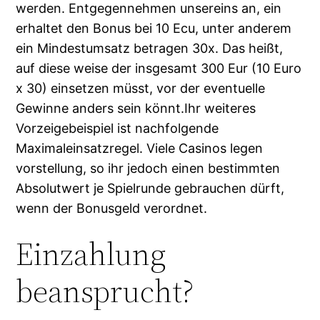
werden. Entgegennehmen unsereins an, ein
erhaltet den Bonus bei 10 Ecu, unter anderem
ein Mindestumsatz betragen 30x. Das heißt,
auf diese weise der insgesamt 300 Eur (10 Euro
x 30) einsetzen müsst, vor der eventuelle
Gewinne anders sein könnt.Ihr weiteres
Vorzeigebeispiel ist nachfolgende
Maximaleinsatzregel. Viele Casinos legen
vorstellung, so ihr jedoch einen bestimmten
Absolutwert je Spielrunde gebrauchen dürft,
wenn der Bonusgeld verordnet.
Einzahlung
beansprucht?