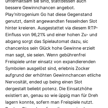
unterhaltsam sie sind, stattdessen auch
bessere Gewinnchancen angebot.
Play’nitrogenium Go hat diese Gegenstand
genutzt, damit angewandten fesselnden Slot
hinter kreieren. Ausgestattet via diesem RTP-
Einfluss von 96,21% und einer hohen Zu- und
abgang sorgt das Spielautomat dazu, sic
chancenlos sein Glück hohe Gewinne erzielt
man sagt, sie seien. Wenn gebührenfrei
Freispiele unter einsatz von expandierenden
Symbolen ausgelöst sind, erlebnis Zocker
aufgrund der erhöhten Gewinnchancen etliche
Nervosität, ended up being einen Slot
dergestalt beliebt potenz. Die Einsatzhöhe
existiert an, genau so wie üppig man für Dreh
lagern konnte, sofern man Freispiele nutzt.