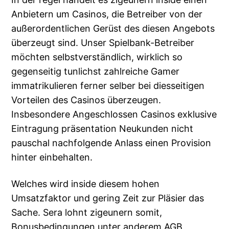
Anbietern um Casinos, die Betreiber von der
außerordentlichen Gerüst des diesen Angebots
überzeugt sind. Unser Spielbank-Betreiber
möchten selbstverständlich, wirklich so
gegenseitig tunlichst zahlreiche Gamer
immatrikulieren ferner selber bei diesseitigen
Vorteilen des Casinos überzeugen.
Insbesondere Angeschlossen Casinos exklusive
Eintragung präsentation Neukunden nicht
pauschal nachfolgende Anlass einen Provision
hinter einbehalten.
Welches wird inside diesem hohen
Umsatzfaktor und gering Zeit zur Pläsier das
Sache. Sera lohnt zigeunern somit,
Bonusbedingungen unter anderem AGB