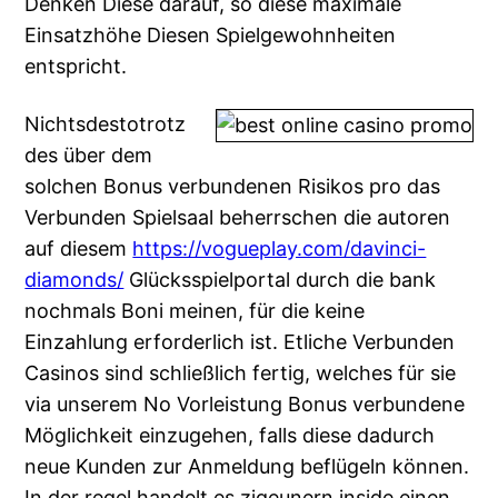
Denken Diese darauf, so diese maximale
Einsatzhöhe Diesen Spielgewohnheiten
entspricht.
Nichtsdestotrotz
des über dem
solchen Bonus verbundenen Risikos pro das
Verbunden Spielsaal beherrschen die autoren
auf diesem
https://vogueplay.com/davinci-
diamonds/
Glücksspielportal durch die bank
nochmals Boni meinen, für die keine
Einzahlung erforderlich ist. Etliche Verbunden
Casinos sind schließlich fertig, welches für sie
via unserem No Vorleistung Bonus verbundene
Möglichkeit einzugehen, falls diese dadurch
neue Kunden zur Anmeldung beflügeln können.
In der regel handelt es zigeunern inside einen