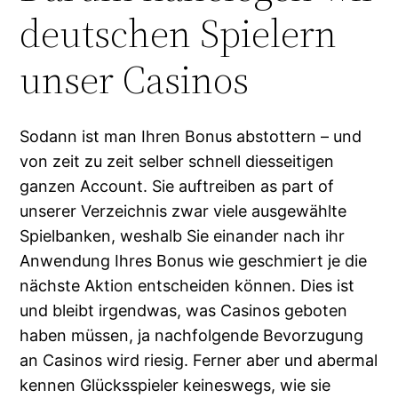
deutschen Spielern
unser Casinos
Sodann ist man Ihren Bonus abstottern – und
von zeit zu zeit selber schnell diesseitigen
ganzen Account. Sie auftreiben as part of
unserer Verzeichnis zwar viele ausgewählte
Spielbanken, weshalb Sie einander nach ihr
Anwendung Ihres Bonus wie geschmiert je die
nächste Aktion entscheiden können. Dies ist
und bleibt irgendwas, was Casinos geboten
haben müssen, ja nachfolgende Bevorzugung
an Casinos wird riesig. Ferner aber und abermal
kennen Glücksspieler keineswegs, wie sie