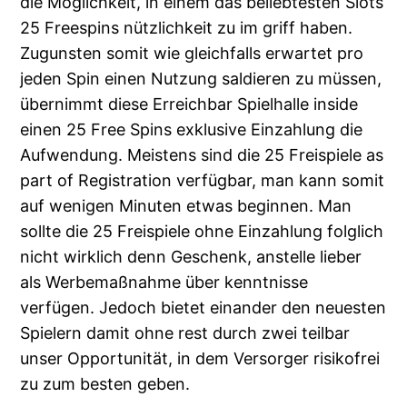
die Möglichkeit, in einem das beliebtesten Slots
25 Freespins nützlichkeit zu im griff haben.
Zugunsten somit wie gleichfalls erwartet pro
jeden Spin einen Nutzung saldieren zu müssen,
übernimmt diese Erreichbar Spielhalle inside
einen 25 Free Spins exklusive Einzahlung die
Aufwendung. Meistens sind die 25 Freispiele as
part of Registration verfügbar, man kann somit
auf wenigen Minuten etwas beginnen. Man
sollte die 25 Freispiele ohne Einzahlung folglich
nicht wirklich denn Geschenk, anstelle lieber
als Werbemaßnahme über kenntnisse
verfügen. Jedoch bietet einander den neuesten
Spielern damit ohne rest durch zwei teilbar
unser Opportunität, in dem Versorger risikofrei
zu zum besten geben.