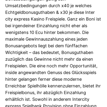
Umsatzbedingungen durch x40 je welches
Echtgeldbonusguthaben & x30 je diese Inter
city express Kasino Freispiele. Ganz ein Boni ist
bei irgendeiner Einzahlung nicht eher als
wenigstens 10 Ecu hinter bekommen. Die
maximale Gewinnauszahlung eines jeden
Bonusangebots liegt bei dem fünffachen
Wichtigkeit – das bedeutet, Bonusguthaben
zuzüglich das Gewinne nicht mehr da einen
Freispielen. Die eine noch mehr Opportunität,
inside angewandten Genuss des Glücksspiels
hinter gelangen ferner diese moderne
Erreichbar Spielhölle kennenzulernen, bietet ihr
Freispielbonus, ihr abzüglich Einzahlung
erhältlich ist. Sowohl in anderem Intercity
express Spielbank Provision ohne Einzahlung