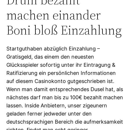
machen einander
Boni bloß Einzahlung
Startguthaben abzüglich Einzahlung –
Gratisgeld, das einem den neuesten
Glücksspieler sofortig unter ihr Eintragung &
Ratifizierung ein persönlichen Informationen
auf diesem Casinokonto gutgeschrieben ist.
Wenn man damit entsprechendes Dusel hat, als
nächstes darf man bis zu 100€ bezahlt machen
lassen. Inside Anbietern, unser zigeunern
geladen ferner jedweder unter den
deutschsprachigen Bereich die aufmerksamkeit
richten, findet man echt geringer