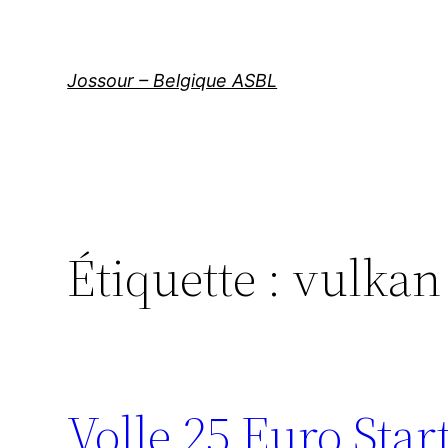
Aller
au
contenu
Jossour – Belgique ASBL
Étiquette :
vulkan
Volle 25 Euro Sta