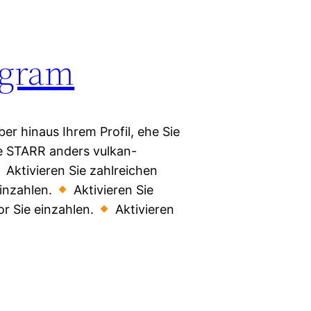
egram
r hinaus Ihrem Profil, ehe Sie
e STARR anders vulkan-
Aktivieren Sie zahlreichen
einzahlen.
Aktivieren Sie
or Sie einzahlen.
Aktivieren