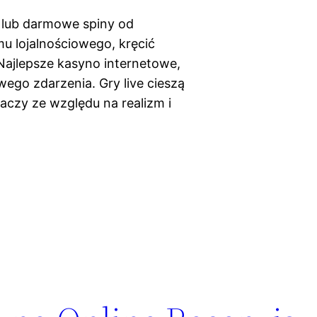
lub darmowe spiny od
mu lojalnościowego, kręcić
 Najlepsze kasyno internetowe,
ego zdarzenia. Gry live cieszą
czy ze względu na realizm i