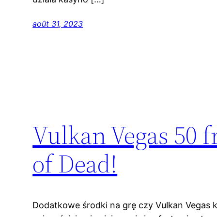
août 31, 2023
Vulkan Vegas 50 f
of Dead!
Dodatkowe środki na grę czy Vulkan Vegas 