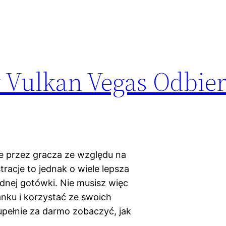
Vulkan Vegas Odbier
 przez gracza ze względu na
racje to jednak o wiele lepsza
dnej gotówki. Nie musisz więc
ku i korzystać ze swoich
upełnie za darmo zobaczyć, jak