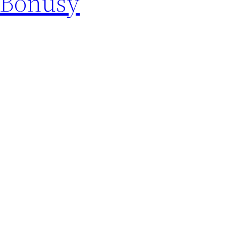
 Bonusy