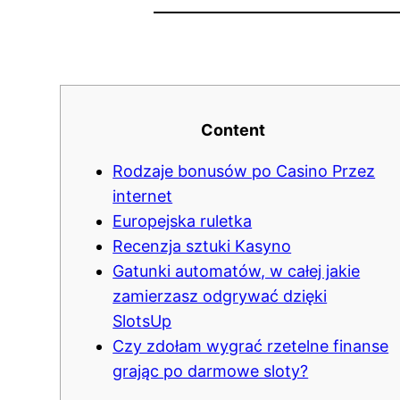
Content
Rodzaje bonusów po Casino Przez
internet
Europejska ruletka
Recenzja sztuki Kasyno
Gatunki automatów, w całej jakie
zamierzasz odgrywać dzięki
SlotsUp
Czy zdołam wygrać rzetelne finanse
grając po darmowe sloty?