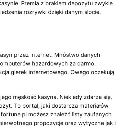
j kasynie. Premia z brakiem depozytu zwykle
edzenia rozrywki dzięki danym slocie.
 kasyn przez internet. Mnóstwo danych
e komputerów hazardowych za darmo.
kcja gierek internetowego. Owego oczekują
jego męskość kasyna. Niekiedy zdarza się,
zyt. To portal, jaki dostarcza materiałów
fortune.pl możesz znaleźć listy zaufanych
 pierwotnego propozycje oraz wytyczne jak i