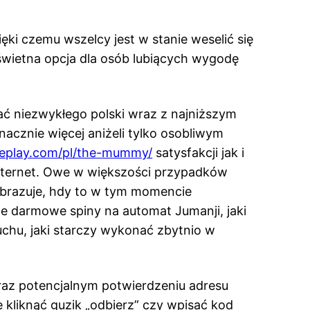
ki czemu wszelcy jest w stanie weselić się
świetna opcja dla osób lubiących wygodę
ać niezwykłego polski wraz z najniższym
acznie więcej aniżeli tylko osobliwym
ueplay.com/pl/the-mummy/
satysfakcji jak i
 internet. Owe w większości przypadków
obrazuje, hdy to w tym momencie
je darmowe spiny na automat Jumanji, jaki
chu, jaki starczy wykonać zbytnio w
raz potencjalnym potwierdzeniu adresu
kliknąć guzik „odbierz” czy wpisać kod