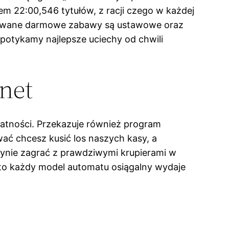
22:00,546 tytułów, z racji czego w każdej
pferowane darmowe zabawy są ustawowe oraz
spotykamy najlepsze uciechy od chwili
net
atności. Przekazuje również program
ać chcesz kusić los naszych kasy, a
dynie zagrać z prawdziwymi krupierami w
cto każdy model automatu osiągalny wydaje