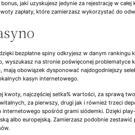
 bonus, jaki uzyskujesz jedynie za rejestrację w całe
oty zapłaty, które zamierzasz wykorzystać do odwi
Kasyno
 dzięki bezpłatne spiny odkryjesz w danym rankingu
mo, wyszukasz na stronie poświęconej problematyc
go, mają obowiązek dysponować najdogodniejszy sele
okalnych kasyn internetowego.
 kwoty, najczęściej setka% wartości, za sprawą two
alnych, za pierwszy, drugi jak i również trzeci depo
internetowego spośród grami siódemki. Dzięki play-
polską albo europejską. Zamierzasz podobnie zestawić
sów.